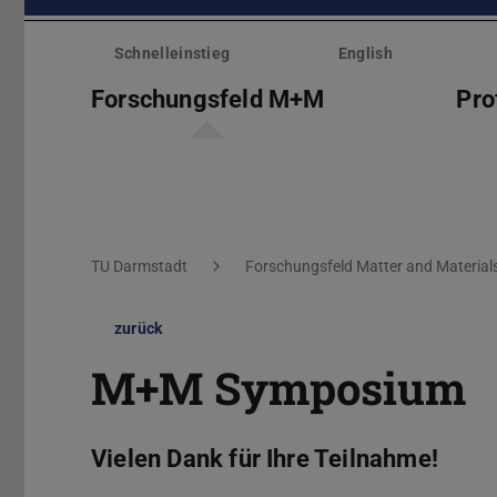
Menü
überspringen
Schnelleinstieg
English
Forschungsfeld M+M
Pro
Sie befinden sich hier:
TU Darmstadt
Forschungsfeld Matter and Material
zurück
M+M Symposium
Vielen Dank für Ihre Teilnahme!