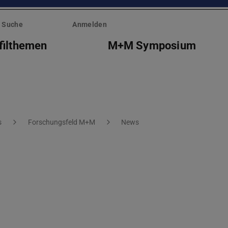
Suche
Anmelden
filthemen
M+M Symposium
s
Forschungsfeld M+M
News