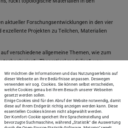
s, rückt topologische Materialien in den
 aktueller Forschungsentwicklungen in den vier
d exzellente Projekten zu Teilchen, Materialien
ch auf verschiedene allgemeine Themen, wie zum
w technologies“, „Theoretical modeling“, usw.
des widergespiegelt und die Interdisziplinarität
Wir möchten die Informationen und das Nutzungserlebnis auf
estellt.
dieser Webseite an Ihre Bedürfnisse anpassen. Deswegen
verwenden wir sog. Cookies. Sie können selbst entscheiden,
welche Cookies genau bei Ihrem Besuch unserer Webseiten
Mitgliedern für die sehr spannende
gesetzt werden sollen.
f die nächsten M+M-Events im Jahr 2025!
Einige Cookies sind für den Abruf der Website notwendig, damit
diese auf Ihrem Endgerät richtig anzeigen werden kann. Diese
essentiellen Cookies können nicht abgewählt werden.
Der Komfort-Cookie speichert Ihre Spracheinstellung und
bevorzugte Suchmaschine, während „Statistik“ die Auswertung
durch die Open-Source-Statistik-Software „Matomo“ regelt.