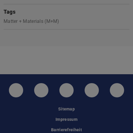
Tags
Matter + Materials (M+M)
LinkedIn-Seite der TU Darmstadt
Instagram-Kanal der TU Darmstad
Bluesky-Kanal der TU D
Facebook-Seite
YouTu
Sitemap
Impressum
Barrierefreiheit