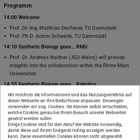
Programm
14:00 Welcome
Prof. Dr.-Ing. Matthias Oechsner, TU Darmstadt
Prof. Ph.D. Achim Schwenk, TU Darmstadt
14:10 Synthetic Biology goes… RMU
Prof. Dr. Andreas Walther (JGU Mainz) will provide
insights into the collaboration within the Rhine-Main
Universities
14:55 Synthetic Biology goes… Robotics
Prof. Dr. Viktor Stein (TU Darmstadt) will present the
Wir möchten die Informationen und das Nutzungserlebnis auf
dieser Webseite an Ihre Bedürfnisse anpassen. Deswegen
robotics platform and its potential
verwenden wir sog. Cookies. Sie können selbst entscheiden,
welche Cookies genau bei Ihrem Besuch unserer Webseiten
16:00 Synthetic Biology goes… Nano
gesetzt werden sollen.
Prof. Dr. Fritz Simmel (TU München) presents current
Einige Cookies sind für den Abruf der Website notwendig,
damit diese auf Ihrem Endgerät richtig anzeigen werden
developments in the field of nanobiological systems
kann. Diese essentiellen Cookies können nicht abgewählt