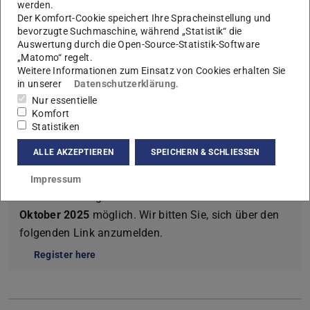
werden.
16:45 Synthetic Biology goes… Delicious
Der Komfort-Cookie speichert Ihre Spracheinstellung und
Dr. Matthias Schmalisch (FORMO) shows how
bevorzugte Suchmaschine, während „Statistik“ die
Auswertung durch die Open-Source-Statistik-Software
synthetic biology contributes to the future of our
„Matomo“ regelt.
nutrition
Weitere Informationen zum Einsatz von Cookies erhalten Sie
in unserer
Datenschutzerklärung
.
Gemeinsamer Ausklang mit Poster Session bei Wein &
Nur essentielle
Käse.
Komfort
Statistiken
ALLE AKZEPTIEREN
SPEICHERN & SCHLIESSEN
Anmeldung
Impressum
Eine Anmeldung ist erforderlich und bis zum
7.
Oktober 2025
möglich. Wir bitten Sie, sich über den
folgenden Link anzumelden.
Register here