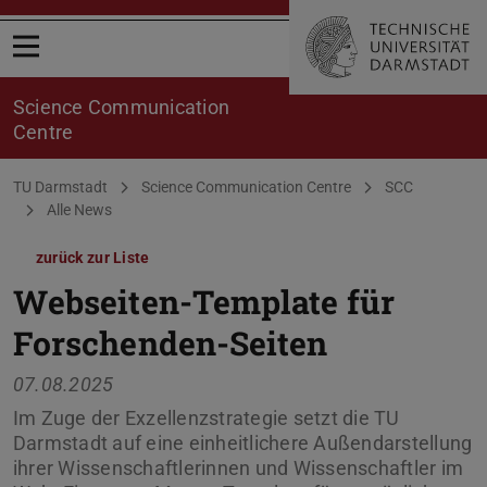
Menü öffnen
Science Communication
Centre
Sie befinden sich hier:
TU Darmstadt
Science Communication Centre
SCC
Alle News
zurück zur Liste
Webseiten-Template für
Forschenden-Seiten
07.08.2025
Im Zuge der Exzellenzstrategie setzt die TU
Darmstadt auf eine einheitlichere Außendarstellung
ihrer Wissenschaftlerinnen und Wissenschaftler im