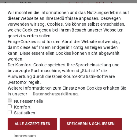
Centre (SCC) nun ein
standardisiertes Webseiten-
Template für persönliche TU-Webseiten zur Verfügung
.
Wir möchten die Informationen und das Nutzungserlebnis auf
dieser Webseite an Ihre Bedürfnisse anpassen. Deswegen
Das Muster vereint verbindliche Basisinformationen wie
verwenden wir sog. Cookies. Sie können selbst entscheiden,
Kontaktdaten oder TUBiblio-Einträge mit optionalen
welche Cookies genau bei Ihrem Besuch unserer Webseiten
gesetzt werden sollen.
Elementen, die Forschende individuell ergänzen können –
Einige Cookies sind für den Abruf der Website notwendig,
etwa Angaben zur Forschung, Lehre oder
damit diese auf Ihrem Endgerät richtig anzeigen werden
gesellschaftlichem Engagement. Dabei kommen bereits
kann. Diese essentiellen Cookies können nicht abgewählt
werden.
etablierte Gestaltungselemente aus dem Content-
Der Komfort-Cookie speichert Ihre Spracheinstellung und
Management-System FirstSpirit zum Einsatz.
bevorzugte Suchmaschine, während „Statistik“ die
Auswertung durch die Open-Source-Statistik-Software
Die technische Grundlage bildet ein standardisierter
„Matomo“ regelt.
Kontaktdatensatz, über den auch bestehende Funktionen
Weitere Informationen zum Einsatz von Cookies erhalten Sie
in unserer
Datenschutzerklärung
.
wie Mitarbeitenden-Listen oder Kontaktfelder auf den
Nur essentielle
Webseiten automatisch generiert werden. Das SCC bietet
Komfort
hierzu umfassende Unterstützung an: In jedem FirstSpirit-
Statistiken
Projekt kann ein Musterdatensatz angelegt werden, der
ALLE AKZEPTIEREN
SPEICHERN & SCHLIESSEN
sich leicht anpassen lässt. Auch individuelle Lösungen –
wie eine eigene Unterseite mit integriertem Datensatz –
Impressum