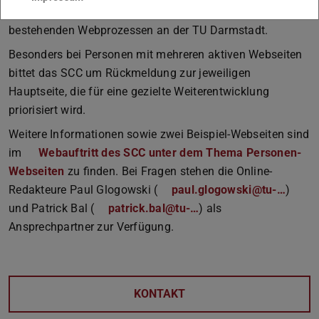
sind möglich. Die Rechtevergabe erfolgt gemäß den
bestehenden Webprozessen an der TU Darmstadt.
Besonders bei Personen mit mehreren aktiven Webseiten
bittet das SCC um Rückmeldung zur jeweiligen
Hauptseite, die für eine gezielte Weiterentwicklung
priorisiert wird.
Weitere Informationen sowie zwei Beispiel-Webseiten sind
im
Webauftritt des SCC unter dem Thema Personen-
Webseiten
zu finden. Bei Fragen stehen die Online-
Redakteure Paul Glogowski (
paul.glogowski@tu-…
)
und Patrick Bal (
patrick.bal@tu-…
) als
Ansprechpartner zur Verfügung.
KONTAKT