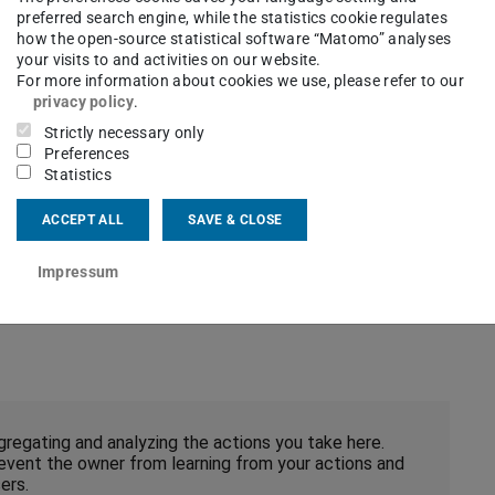
ben. Die IP-Adresse wird sofort nach der
preferred search engine, while the statistics cookie regulates
how the open-source statistical software “Matomo” analyses
siert, die letzten beiden Tupel der IP-Adresse
your visits to and activities on our website.
t zur Analyse der Benutzung der Webseiten sog.
For more information about cookies we use, please refer to our
privacy policy
.
uter gespeichert werden. Durch entsprechende
Strictly necessary only
 sich die Speicherung von Cookies unterbinden.
Preferences
Statistics
 unterstützt und Sie diese aktiviert haben, wird
ACCEPT ALL
SAVE & CLOSE
oter) der Link “Webseitenanalyse” zu sehen ist,
Impressum
.