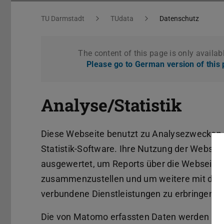
Datenschutz
You are here:
TU Darmstadt
TUdata
Datenschutz
The content of this page is only availab
Please go to German version of this
Analyse/Statistik
Diese Webseite benutzt zu Analysezwecken 
Statistik-Software. Ihre Nutzung der Webseit
ausgewertet, um Reports über die Webseitena
zusammenzustellen und um weitere mit der 
verbundene Dienstleistungen zu erbringen 
Die von Matomo erfassten Daten werden auf