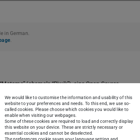
le in German.
 page
.
“Matomo” (ehemals “Piwik”), eine Open-Source-
e wird ausschließlich in anonymisierter Form
We would like to customise the information and usability of this
ktivitäten für die Webseitenbetreiber
website to your preferences and needs. To this end, we use so-
called cookies. Please choose which cookies you would like to
Webseitennutzung und der Internetnutzung
enable when visiting our webpages.
sowie das Webangebot zu verbessern.
Some of these cookies are required to load and correctly display
this website on your device. These are strictly necessary or
essential cookies and cannot be deselected.
 Servern der TU Darmstadt gespeichert und
The preferences cookie saves your language setting and