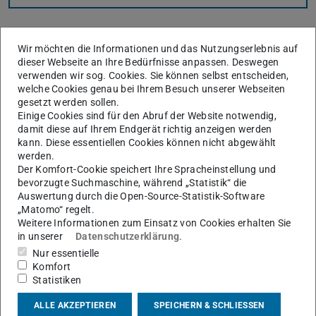
Wir möchten die Informationen und das Nutzungserlebnis auf
dieser Webseite an Ihre Bedürfnisse anpassen. Deswegen
verwenden wir sog. Cookies. Sie können selbst entscheiden,
welche Cookies genau bei Ihrem Besuch unserer Webseiten
gesetzt werden sollen.
Einige Cookies sind für den Abruf der Website notwendig,
damit diese auf Ihrem Endgerät richtig anzeigen werden
kann. Diese essentiellen Cookies können nicht abgewählt
werden.
Der Komfort-Cookie speichert Ihre Spracheinstellung und
TUdatalib
ist das
institutionelle Repositorium
der TU
bevorzugte Suchmaschine, während „Statistik“ die
Darmstadt für
Forschungsdaten
, die an der TU
Auswertung durch die Open-Source-Statistik-Software
„Matomo“ regelt.
entstanden sind oder mit denen an der TU gearbeitet
Weitere Informationen zum Einsatz von Cookies erhalten Sie
wurde.
in unserer
Datenschutzerklärung
.
Es ermöglicht
Nur essentielle
Komfort
die strukturierte Ablage von Forschungsdaten und
Statistiken
beschreibenden Metadaten,
ALLE AKZEPTIEREN
SPEICHERN & SCHLIESSEN
die langfristige Archivierung (mindestens 10 Jahre),