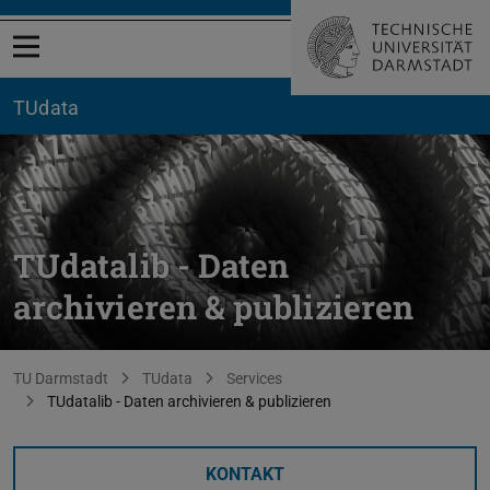
Menü öffnen
TUdata
TUdatalib - Daten
archivieren & publizieren
Sie befinden sich hier:
TU Darmstadt
TUdata
Services
TUdatalib - Daten archivieren & publizieren
KONTAKT