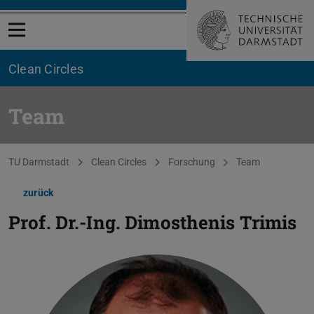
Menü öffnen
Clean Circles
Team
Sie befinden sich hier:
TU Darmstadt
Clean Circles
Forschung
Team
zurück
Prof. Dr.-Ing.
Dimosthenis Trimis