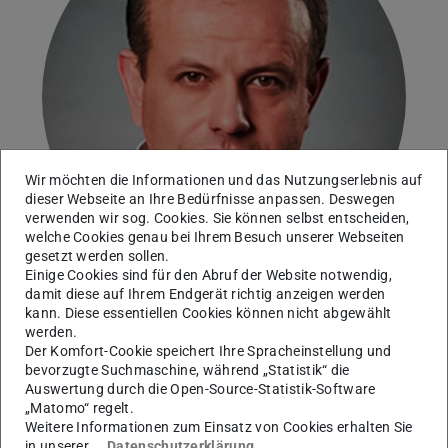
Wir möchten die Informationen und das Nutzungserlebnis auf
dieser Webseite an Ihre Bedürfnisse anpassen. Deswegen
verwenden wir sog. Cookies. Sie können selbst entscheiden,
welche Cookies genau bei Ihrem Besuch unserer Webseiten
gesetzt werden sollen.
Einige Cookies sind für den Abruf der Website notwendig,
damit diese auf Ihrem Endgerät richtig anzeigen werden
kann. Diese essentiellen Cookies können nicht abgewählt
Karlsruher Institut für Technologie (KIT)
werden.
Der Komfort-Cookie speichert Ihre Spracheinstellung und
bevorzugte Suchmaschine, während „Statistik“ die
Arbeitsgebiet(e)
Auswertung durch die Open-Source-Statistik-Software
Untersuchung der Wellengeschwindigkeit und
„Matomo“ regelt.
Weitere Informationen zum Einsatz von Cookies erhalten Sie
Struktur bei laminarer Verbrennung
in unserer
Datenschutzerklärung
.