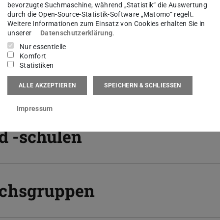
ende aller Entwicklungsstufen sollen an
bevorzugte Suchmaschine, während „Statistik“ die Auswertung
rbeits- und Karrierebedingungen ein
durch die Open-Source-Statistik-Software „Matomo“ regelt.
Weitere Informationen zum Einsatz von Cookies erhalten Sie in
 sie selbst aktiv mitgestalten und in dem
unserer
Datenschutzerklärung
.
alten können.
Nur essentielle
Komfort
Statistiken
U Darmstadt
ALLE AKZEPTIEREN
SPEICHERN & SCHLIESSEN
Impressum
d -schulen
chsgruppen