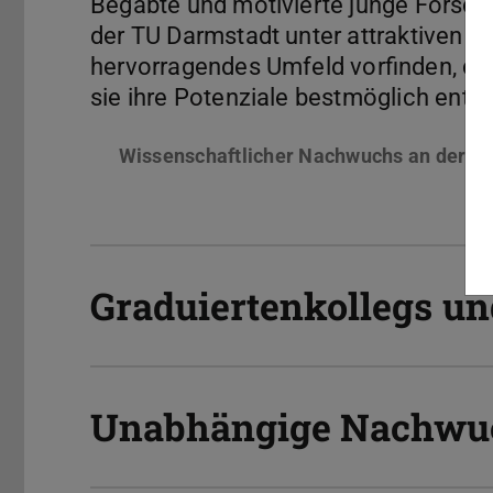
Begabte und motivierte junge Forsch
der TU Darmstadt unter attraktiven A
hervorragendes Umfeld vorfinden, das
sie ihre Potenziale bestmöglich entf
Wissenschaftlicher Nachwuchs an der T
Graduiertenkollegs un
Unabhängige Nachwu