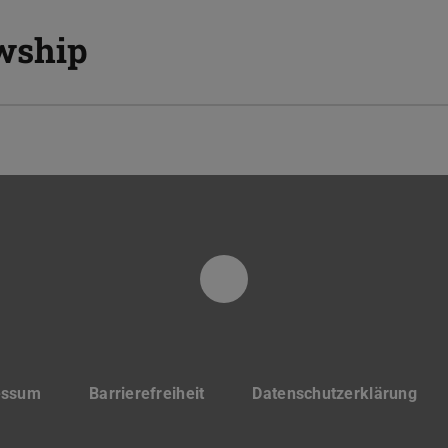
wship
LinkedIn | Forschu
essum
Barrierefreiheit
Datenschutzerklärung