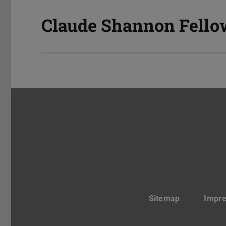
Claude Shannon Fello
Sitemap
Impr