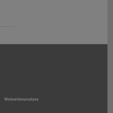
ngsfeld I+I
Webseitenanalyse