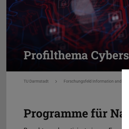
Profilthema Cybers
Sie befinden sich hier:
TU Darmstadt
Forschungsfeld Information and Inte
Programme für Na