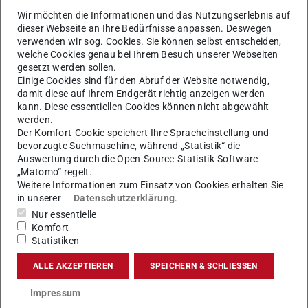
Wir möchten die Informationen und das Nutzungserlebnis auf
dieser Webseite an Ihre Bedürfnisse anpassen. Deswegen
verwenden wir sog. Cookies. Sie können selbst entscheiden,
welche Cookies genau bei Ihrem Besuch unserer Webseiten
Bild: Elchinator / Pixabay
gesetzt werden sollen.
Einige Cookies sind für den Abruf der Website notwendig,
damit diese auf Ihrem Endgerät richtig anzeigen werden
kann. Diese essentiellen Cookies können nicht abgewählt
werden.
Der Komfort-Cookie speichert Ihre Spracheinstellung und
bevorzugte Suchmaschine, während „Statistik“ die
Warnmeldungen
Auswertung durch die Open-Source-Statistik-Software
„Matomo“ regelt.
Weitere Informationen zum Einsatz von Cookies erhalten Sie
in unserer
Datenschutzerklärung
.
IT-Sicherheit für
Nur essentielle
Komfort
Statistiken
Nutzer:innen
ALLE AKZEPTIEREN
SPEICHERN & SCHLIESSEN
Tipps, Verhaltenshinweise und Regeln für Studierende und
Mitarbeitende
Impressum