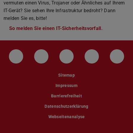
vermuten einen Virus, Trojaner oder Ähnliches auf Ihrem
IT-Gerät? Sie sehen Ihre Infrastruktur bedroht? Dann
melden Sie es, bitte!
So melden Sie einen IT-Sicherheitsvorfall.
LinkedIn-Seite der TU Darmstadt
Instagram-Kanal der TU Darmstad
Bluesky-Kanal der TU D
Facebook-Seite
YouTu
Sitemap
Impressum
Barrierefreiheit
Datenschutzerklärung
Webseitenanalyse