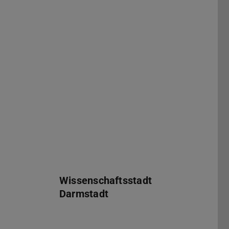
ung
Wissenschaftsstadt Darmstadt
h
Wissenschaftsstadt
Darmstadt
tur e.V.