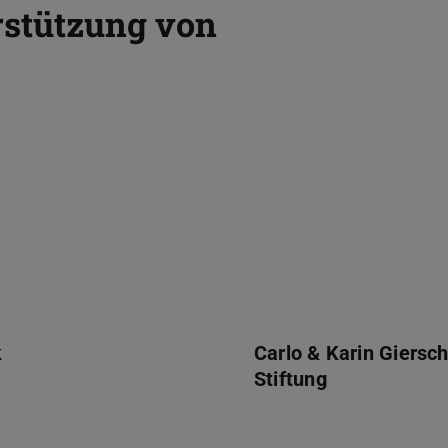
rstützung von
Carlo & Karin Giersch Stift
k
Carlo & Karin Giersc
Stiftung
ischer Filmkreis an der TU Darmstadt e.V.
Darmstädter Förderkreis Kul