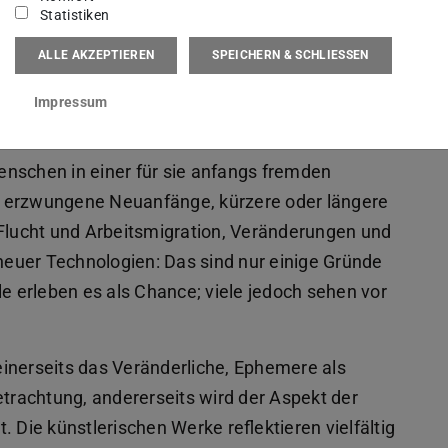
Statistiken
ALLE AKZEPTIEREN
SPEICHERN & SCHLIESSEN
Impressum
nschen in einer für sie anfangs fremden
r erzwungene Neuanfänge, kürzere oder längere
, Flucht und Arbeitsmigration, Veränderungen und
euer Technologien: Das sind nur einige Gründe
le erleben es als Chance; viele jedoch sehen vor
 einerseits das Veränderliche, Ephemere als
etrachtung, andererseits wird der Aspekt der
 Die künstlerischen Werke reflektieren vielfältig