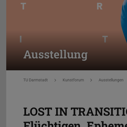
Ausstellung
Sie befinden sich hier:
TU Darmstadt
Kunstforum
Ausstellungen
LOST IN TRANSIT
Flüchtigen, Ephem