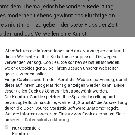
 kommt dem Thema jedoch besondere Bedeutung
es modernen Lebens gewinnt das Flüchtige an
 es nicht mehr zu geben, der stete Fluss der Zeit
orden und das Verweilen eine Kunst.
 sprechen von Atemlosigkeit und „flüssigen
Wir möchten die Informationen und das Nutzungserlebnis auf
dieser Webseite an Ihre Bedürfnisse anpassen. Deswegen
verwenden wir sog. Cookies. Sie können selbst entscheiden,
öglichkeiten sehen sie aktuell wachsende
welche Cookies genau bei Ihrem Besuch unserer Webseiten
nden.
gesetzt werden sollen.
Einige Cookies sind für den Abruf der Website notwendig, damit
diese auf Ihrem Endgerät richtig anzeigen werden kann. Diese
essentiellen Cookies können nicht abgewählt werden.
Der Komfort-Cookie speichert Ihre Spracheinstellung und
bevorzugte Suchmaschine, während „Statistik“ die Auswertung
durch die Open-Source-Statistik-Software „Matomo“ regelt.
Weitere Informationen zum Einsatz von Cookies erhalten Sie in
unserer
Datenschutzerklärung
.
Nur essentielle
Komfort