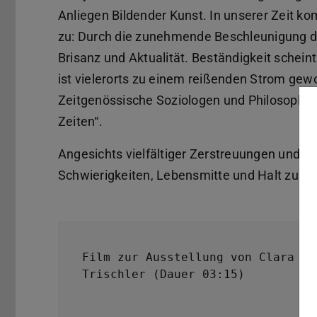
Anliegen Bildender Kunst. In unserer Zeit
zu: Durch die zunehmende Beschleunigung d
Brisanz und Aktualität. Beständigkeit scheint
ist vielerorts zu einem reißenden Strom gew
Zeitgenössische Soziologen und Philosophen
Zeiten“.
Angesichts vielfältiger Zerstreuungen und M
Schwierigkeiten, Lebensmitte und Halt zu fi
Film zur Ausstellung von Clara
Trischler (Dauer 03:15)