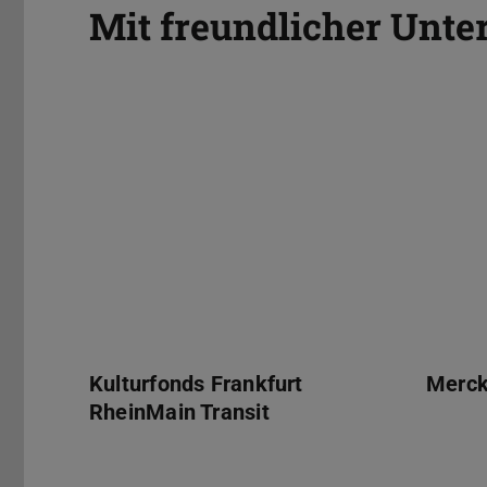
Mit freundlicher Unte
Kulturfonds Frankfurt RheinMain Transit
Merck
Kulturfonds Frankfurt
Merc
RheinMain Transit
Sparkasse Darmstadt
Student