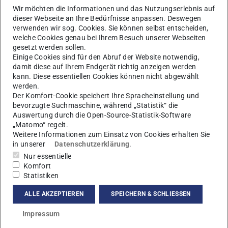
Wir möchten die Informationen und das Nutzungserlebnis auf
verändern wird. Prof. Achim Schwenk, Sprecher von M+M,
dieser Webseite an Ihre Bedürfnisse anpassen. Deswegen
betonte: „Die Synthetische Biologie untersucht spannende
verwenden wir sog. Cookies. Sie können selbst entscheiden,
welche Cookies genau bei Ihrem Besuch unserer Webseiten
Zukunftsbausteine von M+M, die von den großen
gesetzt werden sollen.
Synergien der Rhein-Main-Universitäten profitieren und
Einige Cookies sind für den Abruf der Website notwendig,
innovative Bereiche der Natur-, Ingenieurs- und
damit diese auf Ihrem Endgerät richtig anzeigen werden
kann. Diese essentiellen Cookies können nicht abgewählt
Lebenswissenschaften zusammenbringen.“
werden.
Der Komfort-Cookie speichert Ihre Spracheinstellung und
Ein eindrucksvolles Beispiel dieser Kooperation stellte
bevorzugte Suchmaschine, während „Statistik“ die
Prof. Dr. Andreas Walther von der Johannes-Gutenberg-
Auswertung durch die Open-Source-Statistik-Software
Universität Mainz vor. In seinem Vortrag beleuchtete er die
„Matomo“ regelt.
Weitere Informationen zum Einsatz von Cookies erhalten Sie
Entwicklung „lebensähnlicher“ Materialien – Systeme, die
in unserer
Datenschutzerklärung
.
sich adaptiv verhalten, lernen und mit ihrer Umgebung
Nur essentielle
interagieren können. Solche Materialien ermöglichen
Komfort
neuartige Interaktionen zwischen lebender und nicht-
Statistiken
lebender Materie und eröffnen Perspektiven für
ALLE AKZEPTIEREN
SPEICHERN & SCHLIESSEN
Anwendungen in Medizin, Robotik und Leichtbau.
Impressum
Walthers Forschung vereint dabei die Profilthemen