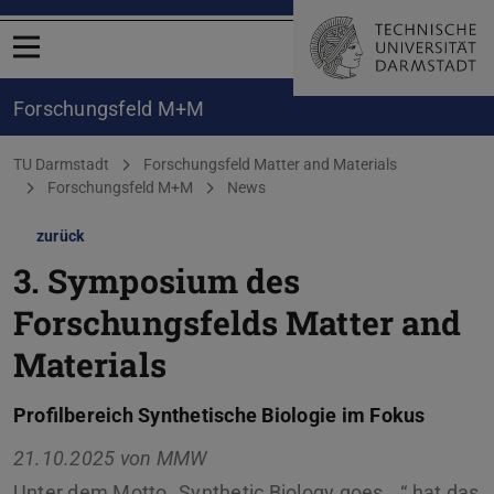
Menü öffnen
Forschungsfeld M+M
Sie befinden sich hier:
TU Darmstadt
Forschungsfeld Matter and Materials
Forschungsfeld M+M
News
zurück
3. Symposium des
Forschungsfelds Matter and
Materials
Profilbereich Synthetische Biologie im Fokus
21.10.2025 von
MMW
Unter dem Motto „Synthetic Biology goes …“ hat das