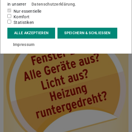
in unserer
Datenschutzerklärung
.
wodurch wiederum sekundäre Zielgruppen erreicht
Nur essentielle
werden können.
Komfort
Statistiken
ALLE AKZEPTIEREN
SPEICHERN & SCHLIESSEN
Impressum