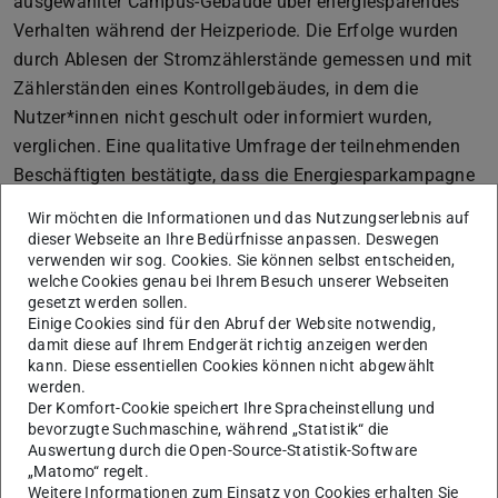
ausgewählter Campus-Gebäude über energiesparendes
Verhalten während der Heizperiode. Die Erfolge wurden
durch Ablesen der Stromzählerstände gemessen und mit
Zählerständen eines Kontrollgebäudes, in dem die
Nutzer*innen nicht geschult oder informiert wurden,
verglichen. Eine qualitative Umfrage der teilnehmenden
Beschäftigten bestätigte, dass die Energiesparkampagne
für eine Sensibilisierung zum Umgang mit Energie gesorgt
Wir möchten die Informationen und das Nutzungserlebnis auf
hat.
dieser Webseite an Ihre Bedürfnisse anpassen. Deswegen
verwenden wir sog. Cookies. Sie können selbst entscheiden,
welche Cookies genau bei Ihrem Besuch unserer Webseiten
gesetzt werden sollen.
Ziele
Einige Cookies sind für den Abruf der Website notwendig,
damit diese auf Ihrem Endgerät richtig anzeigen werden
Die Beschäftigten der TU sollen langfristig sensibiliert
kann. Diese essentiellen Cookies können nicht abgewählt
werden, um den Strom- und Wärmeverbrauch zu
werden.
Der Komfort-Cookie speichert Ihre Spracheinstellung und
reduzieren. Damit werden sowohl CO₂ als auch Kosten
bevorzugte Suchmaschine, während „Statistik“ die
eingespart. Gleichzeitig hat dieses Verhalten eine
Auswertung durch die Open-Source-Statistik-Software
Multiplikatorwirkung, denn die Tipps zum Umgang mit
„Matomo“ regelt.
Weitere Informationen zum Einsatz von Cookies erhalten Sie
Strom und Wärme werden auch im Privaten umgesetzt,