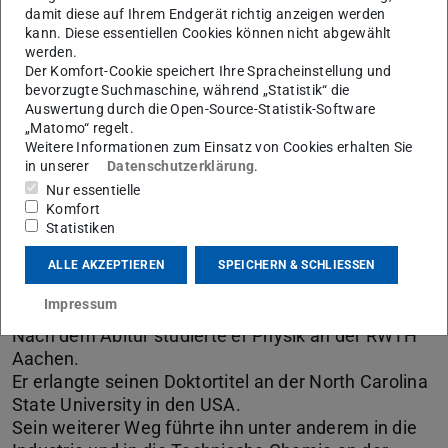
damit diese auf Ihrem Endgerät richtig anzeigen werden
kann. Diese essentiellen Cookies können nicht abgewählt
werden.
Der Komfort-Cookie speichert Ihre Spracheinstellung und
bevorzugte Suchmaschine, während „Statistik“ die
Auswertung durch die Open-Source-Statistik-Software
„Matomo“ regelt.
Weitere Informationen zum Einsatz von Cookies erhalten Sie
in unserer
Datenschutzerklärung
.
Nur essentielle
Komfort
Statistiken
Über den Vortragenden
ALLE AKZEPTIEREN
SPEICHERN & SCHLIESSEN
Prof. Dr. Bilal Gökce wurde als Sohn türkischer
Impressum
Gastarbeiter geboren.
Nach dem Abitur studierte er Physik an der RWTH
Aachen.
Er erlangte seinen Doktortitel an der North Carolina
State University in den USA.
Sein weiterer Weg führte ihn unter anderem in die