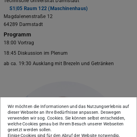
Technische Universität Darmstadt
S1|05 Raum 122 (Maschinenhaus)
(wird in neuem Tab g
Magdalenenstraße 12
64289 Darmstadt
Programm
18:00 Vortrag
18:45 Diskussion im Plenum
ab ca. 19:30 Ausklang mit Brezeln und Getränken
Wir möchten die Informationen und das Nutzungserlebnis auf
dieser Webseite an Ihre Bedürfnisse anpassen. Deswegen
verwenden wir sog. Cookies. Sie können selbst entscheiden,
welche Cookies genau bei Ihrem Besuch unserer Webseiten
gesetzt werden sollen.
Einige Cookies sind für den Abruf der Website notwendig,