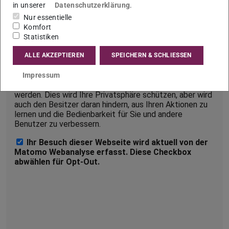
in unserer
Datenschutzerklärung
.
Nur auf Seiten, auf denen in der Fußzeile (Footer) der Link
Nur essentielle
„Webseitenanalyse“ zu sehen ist, werden von Matomo
Komfort
Statistiken
Nutzungsdaten erfasst.
ALLE AKZEPTIEREN
SPEICHERN & SCHLIESSEN
Impressum