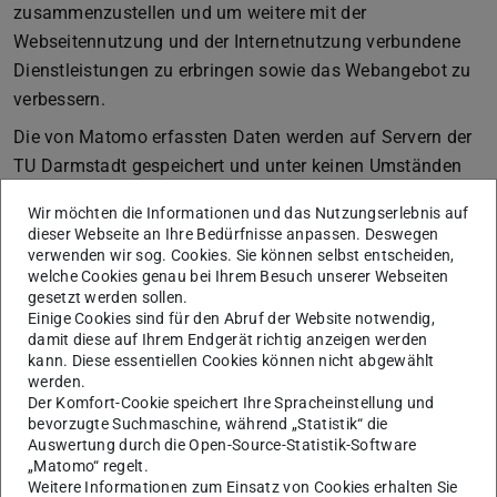
zusammenzustellen und um weitere mit der
Webseitennutzung und der Internetnutzung verbundene
Dienstleistungen zu erbringen sowie das Webangebot zu
verbessern.
Die von Matomo erfassten Daten werden auf Servern der
TU Darmstadt gespeichert und unter keinen Umständen
an Dritte weitergegeben. Die IP-Adresse wird sofort nach
Wir möchten die Informationen und das Nutzungserlebnis auf
der Verarbeitung und vor der Speicherung anonymisiert,
dieser Webseite an Ihre Bedürfnisse anpassen. Deswegen
die letzten beiden Tupel der IP-Adresse werden nicht
verwenden wir sog. Cookies. Sie können selbst entscheiden,
welche Cookies genau bei Ihrem Besuch unserer Webseiten
gespeichert. Matomo verwendet zur Analyse der
gesetzt werden sollen.
Benutzung der Webseiten sog. „Cookies“, Textdateien, die
Einige Cookies sind für den Abruf der Website notwendig,
auf Ihrem Computer gespeichert werden. Durch
damit diese auf Ihrem Endgerät richtig anzeigen werden
kann. Diese essentiellen Cookies können nicht abgewählt
entsprechende Einstellungen in der Browser-Software
werden.
lässt sich die Speicherung von Cookies unterbinden.
Der Komfort-Cookie speichert Ihre Spracheinstellung und
bevorzugte Suchmaschine, während „Statistik“ die
Sofern Ihr Browser die „Do-Not-Track“-Technik unterstützt
Auswertung durch die Open-Source-Statistik-Software
und Sie diese aktiviert haben, wird ihr Besuch
„Matomo“ regelt.
automatisch ignoriert.
Weitere Informationen zum Einsatz von Cookies erhalten Sie