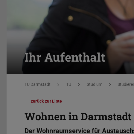
Ihr Aufenthalt
Sie befinden sich hier:
TU Darmstadt
TU
Studium
Studiere
zurück zur Liste
Wohnen in Darmstadt 
Der Wohnraumservice für Austauschst