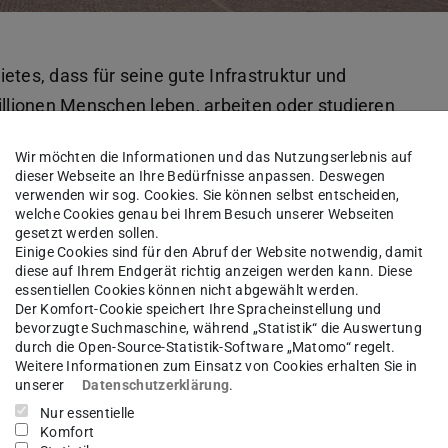
etes, dass für seine gute Infrastruktur und
illionen Menschen leben, arbeiten oder studieren
gssituation in Darmstadt durchaus angespannt
Wir möchten die Informationen und das Nutzungserlebnis auf
iv sein. Des Weiteren besitzt und betreibt die
dieser Webseite an Ihre Bedürfnisse anpassen. Deswegen
nheime. Aus diesen Gründen ist es unser Ziel,
verwenden wir sog. Cookies. Sie können selbst entscheiden,
welche Cookies genau bei Ihrem Besuch unserer Webseiten
hrer Suche nach preiswertem Wohnraum während
gesetzt werden sollen.
Einige Cookies sind für den Abruf der Website notwendig, damit
zen. Auch helfen und beraten wir internationale
diese auf Ihrem Endgerät richtig anzeigen werden kann. Diese
das Thema Wohnen.
essentiellen Cookies können nicht abgewählt werden.
Der Komfort-Cookie speichert Ihre Spracheinstellung und
bevorzugte Suchmaschine, während „Statistik“ die Auswertung
durch die Open-Source-Statistik-Software „Matomo“ regelt.
t begrüßen zu dürfen!
Weitere Informationen zum Einsatz von Cookies erhalten Sie in
unserer
Datenschutzerklärung
.
Nur essentielle
Komfort