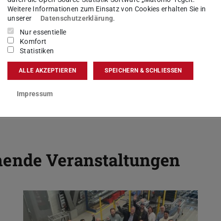
Kognitionswissenschaften wer
Weitere Informationen zum Einsatz von Cookies erhalten Sie in
unserer
Datenschutzerklärung
.
als Exzellenzcluster gefördert.
Nur essentielle
Komfort
Statistiken
EXZELLENZCLUSTER
ALLE AKZEPTIEREN
SPEICHERN & SCHLIESSEN
Impressum
nde Veranstaltungen