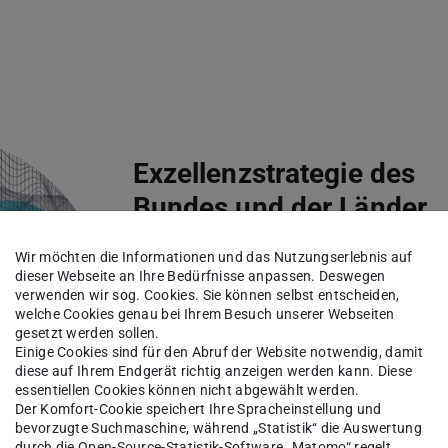
Exzellenzstrategie des
Bundes und der Länder
Wir möchten die Informationen und das Nutzungserlebnis auf
dieser Webseite an Ihre Bedürfnisse anpassen. Deswegen
Erfolg für die TU Darmstadt: Die
verwenden wir sog. Cookies. Sie können selbst entscheiden,
welche Cookies genau bei Ihrem Besuch unserer Webseiten
beiden Projekte „Reasonable
gesetzt werden sollen.
Artificial Intelligence“ (RAI) und
Einige Cookies sind für den Abruf der Website notwendig, damit
diese auf Ihrem Endgerät richtig anzeigen werden kann. Diese
Adaptive Mind“ (TAM) aus den
essentiellen Cookies können nicht abgewählt werden.
Themenfeldern Künstliche
Der Komfort-Cookie speichert Ihre Spracheinstellung und
bevorzugte Suchmaschine, während „Statistik“ die Auswertung
Intelligenz und
durch die Open-Source-Statistik-Software „Matomo“ regelt.