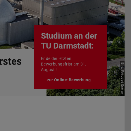
Vor
Studium an der
TU Darmstadt:
rstes
Ende der letzten
Bewerbungsfrist am 31.
Bild: Focused Energy
August !
zur Online-Bewerbung