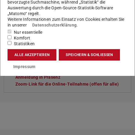
bevorzugte Suchmaschine, während „Statistik“ die
Auswertung durch die Open-Source-Statistik-Software
„Matomo“ regelt.
Weitere Informationen zum Einsatz von Cookies erhalten Sie
in unserer
Datenschutzerklärung
.
Tags
Nur essentielle
Nachhaltigkeit, Studium und Lehre, unite!, International
Komfort
Statistiken
ALLE AKZEPTIEREN
SPEICHERN & SCHLIESSEN
Links
Impressum
Universitätsallianz Unite!
Anmeldung in Präsenz
Zoom-Link für die Online-Teilnahme (offen für alle)