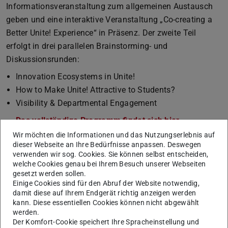
Informationsveranstaltung zum allgemeinen Austausch
geben und eine interaktive Veranstaltung „Co-creating a
Better Unite! Experience“ in Präsenz. Der zweite Teil
erfolgt in drei parallelen Brainstorming- und
Diskussionsrunden:
Innovation Ecosystems in Unite!
How to Make Unite! Attractive to Students?
Visibility & Departmental Engagement
Das vollständige Programm findet sich hier.
(PDF-Datei)
(wird in ne
Wir möchten die Informationen und das Nutzungserlebnis auf
Anmeldung zur Teilnahme in Präsenz
.
dieser Webseite an Ihre Bedürfnisse anpassen. Deswegen
Zoom-Link für die Online-Teilnahme (offen für alle).
verwenden wir sog. Cookies. Sie können selbst entscheiden,
welche Cookies genau bei Ihrem Besuch unserer Webseiten
mho
gesetzt werden sollen.
Einige Cookies sind für den Abruf der Website notwendig,
damit diese auf Ihrem Endgerät richtig anzeigen werden
kann. Diese essentiellen Cookies können nicht abgewählt
werden.
KONTAKT
Der Komfort-Cookie speichert Ihre Spracheinstellung und