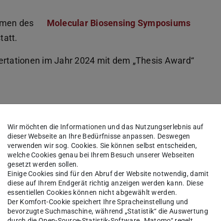
ahmen des
Molecular Biosensing Symposiums
tatt.
sertationen im Jahr 2024 mit dem „Thesis Award“
Tabea Hoffmann
Wir möchten die Informationen und das Nutzungserlebnis auf
dieser Webseite an Ihre Bedürfnisse anpassen. Deswegen
verwenden wir sog. Cookies. Sie können selbst entscheiden,
welche Cookies genau bei Ihrem Besuch unserer Webseiten
gesetzt werden sollen.
In ihrer Bachelorarbeit testete Tabea
Einige Cookies sind für den Abruf der Website notwendig, damit
Hoffmann einen Ansatz zur
diese auf Ihrem Endgerät richtig anzeigen werden kann. Diese
essentiellen Cookies können nicht abgewählt werden.
Beschleunigung der Kinetik
Der Komfort-Cookie speichert Ihre Spracheinstellung und
proteinbasierter, synthetischer
bevorzugte Suchmaschine, während „Statistik“ die Auswertung
durch die Open-Source-Statistik-Software „Matomo“ regelt.