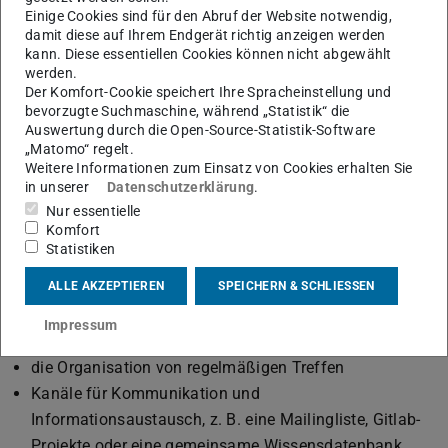
Institut, etc.) um.
Einige Cookies sind für den Abruf der Website notwendig,
damit diese auf Ihrem Endgerät richtig anzeigen werden
kann. Diese essentiellen Cookies können nicht abgewählt
Netzwerk und Unterstützung
werden.
Der Komfort-Cookie speichert Ihre Spracheinstellung und
bevorzugte Suchmaschine, während „Statistik“ die
Da viele der Themen, mit denen sich die RDM-
Auswertung durch die Open-Source-Statistik-Software
Beauftragten befassen müssen, in der Regel nicht auf
„Matomo“ regelt.
Weitere Informationen zum Einsatz von Cookies erhalten Sie
eine einzelne Arbeitsgruppe beschränkt sind, ist eines der
in unserer
Datenschutzerklärung
.
Hauptziele bei der Ernennung von FDM-Beauftragten die
Nur essentielle
Etablierung eines Netzwerks, in dem sich die RDM-
Komfort
Beauftragten gegenseitig unterstützen, indem sie Wissen
Statistiken
oder Lösungen austauschen und gemeinsam an
ALLE AKZEPTIEREN
SPEICHERN & SCHLIESSEN
Vorgehensempfehlungen arbeiten.
Impressum
TUdata unterstützt das
Netzwerk
durch
die Organisation von regelmäßigen Treffen
Kanäle für Kommunikation und
Informationsaustausch, z. B. eine Mailingliste, Gitlab-
Projekte oder eine gemeinsame Wissensdatenbank