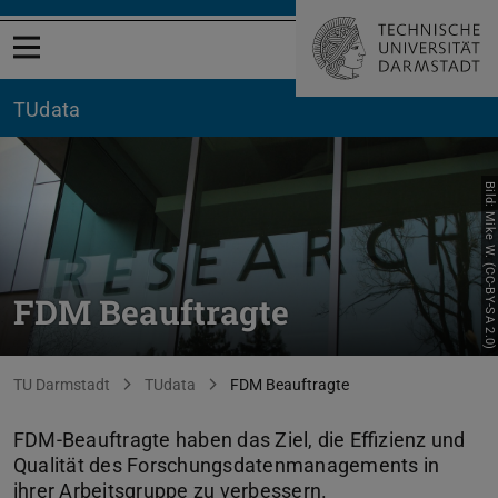
Menü öffnen
TUdata
Bild: Mike W. (CC-BY-SA 2.0)
FDM Beauftragte
Sie befinden sich hier:
TU Darmstadt
TUdata
FDM Beauftragte
FDM-Beauftragte haben das Ziel, die Effizienz und
Qualität des Forschungsdatenmanagements in
ihrer Arbeitsgruppe zu verbessern.