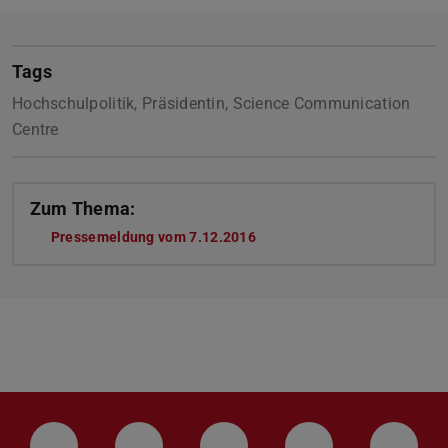
Tags
Hochschulpolitik, Präsidentin, Science Communication
Centre
Zum Thema:
Pressemeldung vom 7.12.2016
(PDF-Datei)
(wird in neuem Tab geöffnet