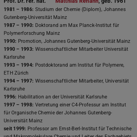
Prof. Dr. rer. nat.
Matthias Rehahn
, geb. 1961
1981 – 1986:
Studium der Chemie (Diplom), Johannes
Gutenberg-Universität Mainz
1987 – 1990:
Doktorand am Max Planck-Institut für
Polymerforschung Mainz
1990:
Promotion, Johannes Gutenberg-Universität Mainz
1990 – 1993:
Wissenschaftlicher Mitarbeiter Universität
Karlsruhe
1993 – 1994:
Postdoktorand am Institut für Polymere,
ETH Zürich
1994 – 1997:
Wissenschaftlicher Mitarbeiter, Universität
Karlsruhe
1996:
Habilitation an der Universität Karlsruhe
1997 – 1998:
Vertretung einer C4-Professur am Institut
für Organische Chemie der Johannes Gutenberg-
Universität Mainz
seit 1999:
Professor am Ernst-Berl-Institut für Technische
und Makromolekulare Chemie und Leiter des Fachgebiets