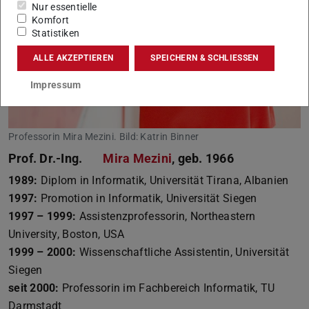
Nur essentielle
Komfort
Statistiken
ALLE AKZEPTIEREN
SPEICHERN & SCHLIESSEN
Impressum
Professorin Mira Mezini. Bild: Katrin Binner
Prof. Dr.-Ing.
Mira Mezini
, geb. 1966
1989:
Diplom in Informatik, Universität Tirana, Albanien
1997:
Promotion in Informatik, Universität Siegen
1997 – 1999:
Assistenzprofessorin, Northeastern
University, Boston, USA
1999 – 2000:
Wissenschaftliche Assistentin, Universität
Siegen
seit 2000:
Professorin im Fachbereich Informatik, TU
Darmstadt