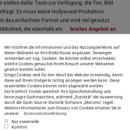
tellen dafür Tools zur Verfügung, die Ton, Bild
gefragt. Es muss keine Hollywood-Produktion
t das einfachste Format und wird viel genutzt,
bliothek, die ebenfalls ein
breites Angebot an
reithält. Ergänzen lässt sich das mit interaktiven
u halten. Auf den Lernplattformen kann man
Wir möchten die Informationen und das Nutzungserlebnis auf
dieser Webseite an Ihre Bedürfnisse anpassen. Deswegen
 und Lehrende austauschen können. Es gibt Tools
verwenden wir sog. Cookies. Sie können selbst entscheiden,
auch da beraten wir, welches Konzept das
welche Cookies genau bei Ihrem Besuch unserer Webseiten
gesetzt werden sollen.
Einige Cookies sind für den Abruf der Website notwendig, damit
diese auf Ihrem Endgerät richtig anzeigen werden kann. Diese
bote?
essentiellen Cookies können nicht abgewählt werden.
Der Komfort-Cookie speichert Ihre Spracheinstellung und
Sie befinden sich in der gleichen
bevorzugte Suchmaschine, während „Statistik“ die Auswertung
großer Anteil an Live-Angeboten könnte ihre
durch die Open-Source-Statistik-Software „Matomo“ regelt.
Weitere Informationen zum Einsatz von Cookies erhalten Sie in
in WGs alle ein solches Angebot abrufen können,
unserer
Datenschutzerklärung
.
hzeitig noch Kinder oder Pflegebedürftige betreut
Nur essentielle
Komfort
 auf regelmäßige Sprechzeiten oder