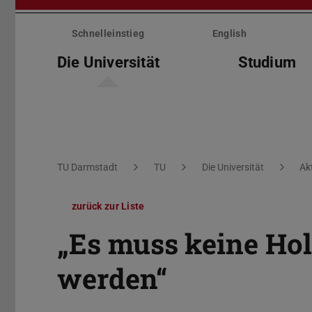
Menü
überspringen
Schnelleinstieg
English
Die Universität
Studium
Sie befinden sich hier:
TU Darmstadt
TU
Die Universität
Ak
zurück zur Liste
„Es muss keine Ho
werden“