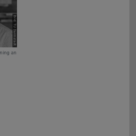
Bild: TU Darmstadt
rning an