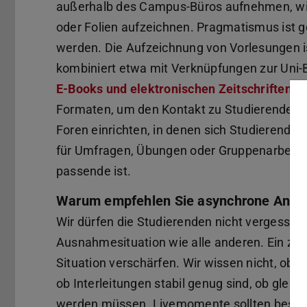
außerhalb des Campus-Büros aufnehmen, wir s
oder Folien aufzeichnen. Pragmatismus ist 
werden. Die Aufzeichnung von Vorlesungen is
kombiniert etwa mit Verknüpfungen zur Uni-Bi
E-Books und elektronischen Zeitschriften
be
Formaten, um den Kontakt zu Studierenden z
Foren einrichten, in denen sich Studierende
für Umfragen, Übungen oder Gruppenarbeit, 
passende ist.
Warum empfehlen Sie asynchrone Ange
Wir dürfen die Studierenden nicht vergessen. 
Ausnahmesituation wie alle anderen. Ein zu 
Situation verschärfen. Wir wissen nicht, ob 
ob Interleitungen stabil genug sind, ob gleic
werden müssen. Livemomente sollten besser