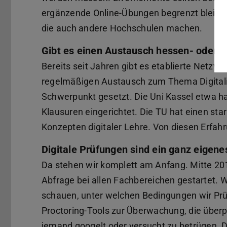
ergänzende Online-Übungen begrenzt bleiben
die auch andere Hochschulen machen.
Gibt es einen Austausch hessen- oder 
Bereits seit Jahren gibt es etablierte Netz
regelmäßigen Austausch zum Thema Digitali
Schwerpunkt gesetzt. Die Uni Kassel etwa ha
Klausuren eingerichtet. Die TU hat einen st
Konzepten digitaler Lehre. Von diesen Erfahr
Digitale Prüfungen sind ein ganz eigen
Da stehen wir komplett am Anfang. Mitte 201
Abfrage bei allen Fachbereichen gestartet. 
schauen, unter welchen Bedingungen wir Prüf
Proctoring-Tools zur Überwachung, die überpr
jemand googelt oder versucht zu betrügen. D