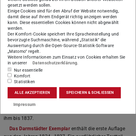
detaillierten Darstellung des Herrschaftsübergangs und
gesetzt werden sollen.
Einige Cookies sind für den Abruf der Website notwendig,
der Krönung auf den Markt, das ebenfalls reich illustriert
damit diese auf Ihrem Endgerät richtig anzeigen werden
war.
kann. Diese essentiellen Cookies können nicht abgewählt
werden.
Das erste Faszikel dieses auf vier Lieferungen angelegten
Der Komfort-Cookie speichert Ihre Spracheinstellung und
Prachtbandes wurde bereits im August 1825 zum Preis
bevorzugte Suchmaschine, während „Statistik“ die
Auswertung durch die Open-Source-Statistik-Software
von 140 Gulden für die Darmstädter Hofbibliothek
„Matomo“ regelt.
erworben. Nach dem Tod der beiden Herausgeber erwarb
Weitere Informationen zum Einsatz von Cookies erhalten Sie
der Londoner Verleger Henry George Bohn die Rechte,
in unserer
Datenschutzerklärung
.
Nur essentielle
Vorarbeiten und Druckplatten der zwei Krönungsberichte
Komfort
und entschloss sich, die Reste beider Werke zum
Statistiken
Abschluss von Naylers Publikation zu verwenden. 1837
ALLE AKZEPTIEREN
SPEICHERN & SCHLIESSEN
erschien die finale Lieferung, 1839 eine Neuauflage als
Gesamtwerk. Lange vor dem Abschluss war Georg IV.
Impressum
bereits 1830 verstorben, sein Bruder Wilhelm IV. folgte
ihm bis 1837.
Das Darmstädter Exemplar
enthält die erste Auflage