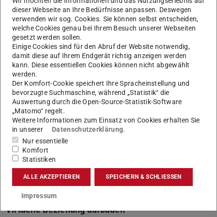
Wir möchten die Informationen und das Nutzungserlebnis auf
dieser Webseite an Ihre Bedürfnisse anpassen. Deswegen
entwickeln.
verwenden wir sog. Cookies. Sie können selbst entscheiden,
welche Cookies genau bei Ihrem Besuch unserer Webseiten
gesetzt werden sollen.
Voneinander lernen
Einige Cookies sind für den Abruf der Website notwendig,
damit diese auf Ihrem Endgerät richtig anzeigen werden
Die jetzige Studierendengeneration ist größtenteils mit
kann. Diese essentiellen Cookies können nicht abgewählt
werden.
digitalen Medien und Tools aufgewachsen. Lehrkräfte
Der Komfort-Cookie speichert Ihre Spracheinstellung und
können die Ideen und Anregungen der Studierenden
bevorzugte Suchmaschine, während „Statistik“ die
gewinnbringend für alle nutzen. Wichtig findet Stang,
Auswertung durch die Open-Source-Statistik-Software
„Matomo“ regelt.
dass Lehrende und Studierende sich gleich zu Beginn
Weitere Informationen zum Einsatz von Cookies erhalten Sie
einigen, welche digitalen Plattformen, Konferenztools sie
in unserer
Datenschutzerklärung
.
gegebenenfalls neben der Moodle-Plattform einsetzen
Nur essentielle
möchten, sodass alle Zugang dazu haben. Nur dann sind
Komfort
Statistiken
Studierende motiviert, teilzunehmen und sich
einzubringen.
ALLE AKZEPTIEREN
SPEICHERN & SCHLIESSEN
Impressum
Virtuelle Beziehung aufbauen