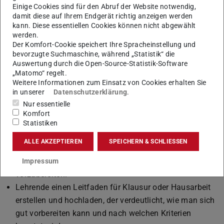
Demnach wünschen sich Studierende unter
Einige Cookies sind für den Abruf der Website notwendig,
anderem, dass
damit diese auf Ihrem Endgerät richtig anzeigen werden
kann. Diese essentiellen Cookies können nicht abgewählt
Lehrende an der TU nicht verschiedene „Ablageorte“,
werden.
sondern eine einheitliche Lernplattform nutzen;
Der Komfort-Cookie speichert Ihre Spracheinstellung und
bevorzugte Suchmaschine, während „Statistik“ die
Moodle Kurse übersichtlich in Abschnitte oder Ordner
Auswertung durch die Open-Source-Statistik-Software
strukturiert sind;
„Matomo“ regelt.
die Rahmenbedingungen einer Veranstaltung von den
Weitere Informationen zum Einsatz von Cookies erhalten Sie
in unserer
Datenschutzerklärung
.
Lehrenden klar festgelegt werden, und dass sie ihre
Nur essentielle
Erwartungen und wichtige Informationen gleich in der
Komfort
ersten Veranstaltung des Semesters bekannt geben;
Statistiken
prüfungsrelevante Inhalte im Fokus der
ALLE AKZEPTIEREN
SPEICHERN & SCHLIESSEN
Lehrveranstaltung stehen und die hochgeladenen
Materialien hilfreich sind, sich auf Prüfungen
Impressum
vorzubereiten.
Lehrende einen Leitfaden für Klausur oder Hausarbeit
erstellen und hochladen, der verdeutlicht, wie man sich
gut vorbereiten kann und nach welchen Kriterien