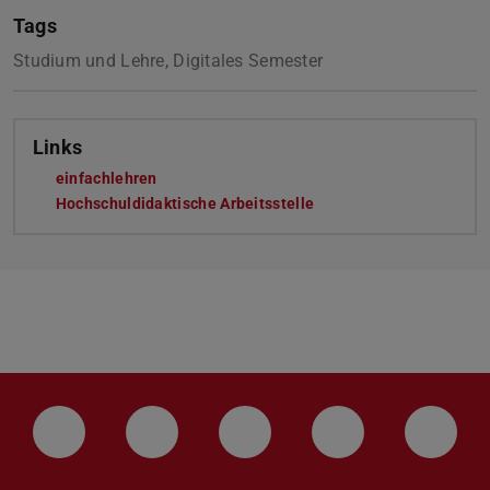
Tags
Studium und Lehre, Digitales Semester
Links
einfachlehren
Hochschuldidaktische Arbeitsstelle
LinkedIn-Seite der TU Darmstadt
Instagram-Kanal der TU Darmstad
Bluesky-Kanal der TU D
Facebook-Seite
YouTu