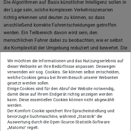
Die Algorithmen auf Basis künstlicher Intelligenz sollen in
der Lage sein, solche komplexen Verkehrsszenarien
richtig erkennen und deuten zu können, so dass
anschließend korrekte Fahrentscheidungen getroffen
werden. Ein Teilbereich davon wird sein, den
menschlichen Fahrer dabei zu beobachten, wie er selbst
die Komplexität der Umgebung reduziert und bewertet. Die
lernfähigen Algorithmen des PRORETA 5-Projektes sollen
Wir möchten die Informationen und das Nutzungserlebnis auf
nach ähnlichen Prinzipien trainiert werden, um eine mit
dieser Webseite an Ihre Bedürfnisse anpassen. Deswegen
dem Menschen vergleichbare Fahrleistung zu erzielen.
verwenden wir sog. Cookies. Sie können selbst entscheiden,
welche Cookies genau bei Ihrem Besuch unserer Webseiten
gesetzt werden sollen.
Einige Cookies sind für den Abruf der Website notwendig,
Forschungsbeitrag der TU Darmstadt
damit diese auf Ihrem Endgerät richtig anzeigen werden
kann. Diese essentiellen Cookies können nicht abgewählt
Die langjährige Zusammenarbeit zwischen Continental
werden.
und dem
Fachgebiet Fahrzeugtechnik der TU
Der Komfort-Cookie speichert Ihre Spracheinstellung und
bevorzugte Suchmaschine, während „Statistik“ die
Darmstadt
unter Leitung von Professor Dr. Hermann
Auswertung durch die Open-Source-Statistik-Software
Winner sowie dem
Fachgebiet Regelungsmethoden
„Matomo“ regelt.