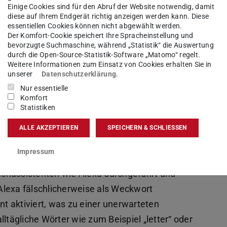
 Geräte mit Mikrofonen ausgestattet, was
Einige Cookies sind für den Abruf der Website notwendig, damit
diese auf Ihrem Endgerät richtig anzeigen werden kann. Diese
chutzes aufwirft: Die Benutzerinnen und
essentiellen Cookies können nicht abgewählt werden.
rt, wann Audioaufnahmen in die Cloud gesendet
Der Komfort-Cookie speichert Ihre Spracheinstellung und
bevorzugte Suchmaschine, während „Statistik“ die Auswertung
erhält.
durch die Open-Source-Statistik-Software „Matomo“ regelt.
Weitere Informationen zum Einsatz von Cookies erhalten Sie in
unserer
Datenschutzerklärung
.
Nur essentielle
Komfort
Statistiken
te gemeinsam mit seinen Partnern nachweisen,
sistenz unabsichtlich Gespräche mithören können.
ALLE AKZEPTIEREN
SPEICHERN & SCHLIESSEN
it einem Weckwort, englisch „wake-word“,
Impressum
se mit dem Satzanfang „Alexa, …“ geweckt wird.
chassistenten wie Alexa durchgeführt und
e Alexa fälschlicherweise als Weckwort
nt aktiviert, was zu einer unerwarteten
ltägliche Wörter wie zum Beispiel „letter“ oder