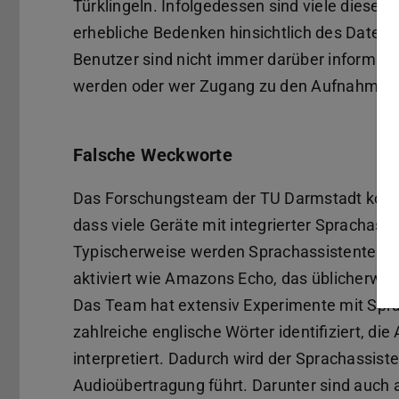
Türklingeln. Infolgedessen sind viele dieser
erhebliche Bedenken hinsichtlich des Datens
Benutzer sind nicht immer darüber informie
werden oder wer Zugang zu den Aufnahmen 
Falsche Weckworte
Das Forschungsteam der TU Darmstadt konn
dass viele Geräte mit integrierter Sprachas
Typischerweise werden Sprachassistenten m
aktiviert wie Amazons Echo, das üblicherwei
Das Team hat extensiv Experimente mit Spra
zahlreiche englische Wörter identifiziert, di
interpretiert. Dadurch wird der Sprachassiste
Audioübertragung führt. Darunter sind auch al