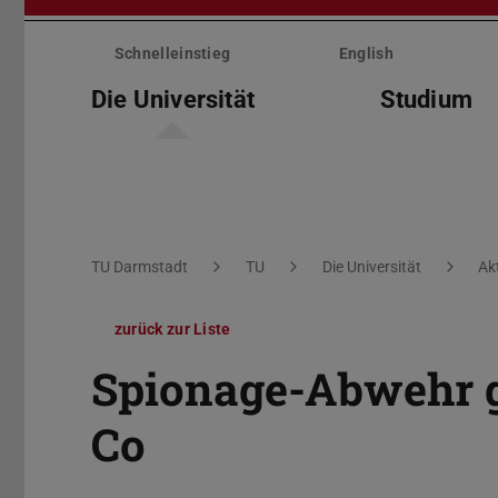
Menü
überspringen
Schnelleinstieg
English
Die Universität
Studium
Sie befinden sich hier:
TU Darmstadt
TU
Die Universität
Ak
zurück zur Liste
Spionage-Abwehr g
Co