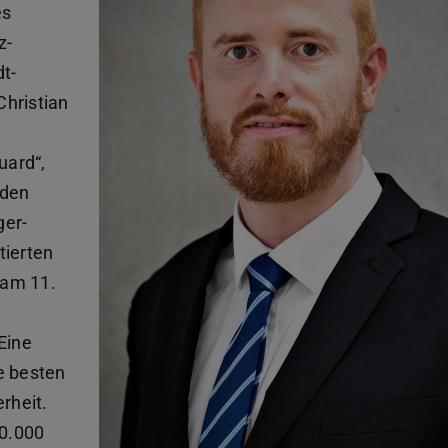
es
z-
t-
Christian
)
uard“,
nden
ger-
tierten
 am 11.
Eine
e besten
rheit.
60.000