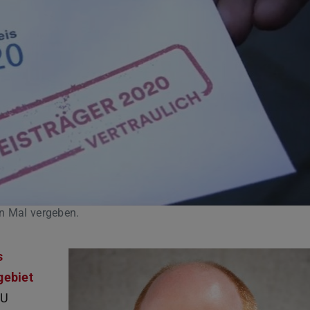
en Mal vergeben.
s
gebiet
TU