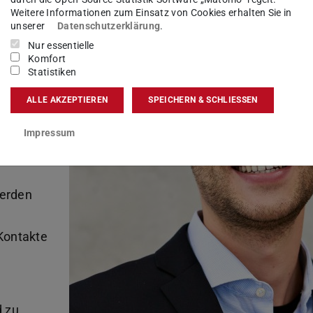
Weitere Informationen zum Einsatz von Cookies erhalten Sie in
: Eine
unserer
Datenschutzerklärung
.
Nur essentielle
öglicht,
Komfort
itiv“ zu
Statistiken
ALLE AKZEPTIEREN
SPEICHERN & SCHLIESSEN
nden
ehr
Impressum
ivaten
erden
 Kontakte
d zu