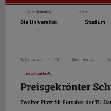
Menü
überspringen
Schnelleinstieg
English
Die Universität
Studium
Sie befinden sich hier:
TU Darmstadt
TU
Die Universität
Ak
zurück zur Liste
Preisgekrönter Sch
Zweiter Platz für Forscher der TU Da