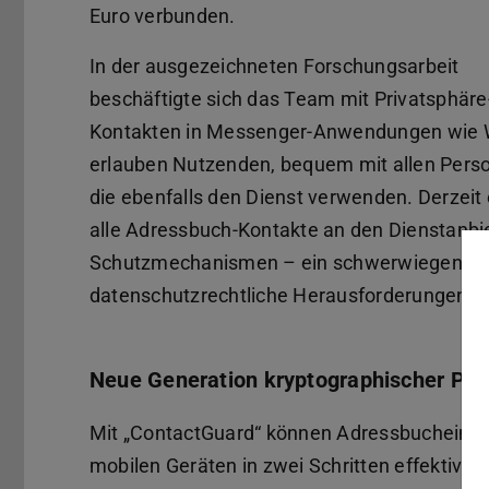
Euro verbunden.
In der ausgezeichneten Forschungsarbeit
beschäftigte sich das Team mit Privatsphär
Kontakten in Messenger-Anwendungen wie W
erlauben Nutzenden, bequem mit allen Person
die ebenfalls den Dienst verwenden. Derzeit
alle Adressbuch-Kontakte an den Dienstanbi
Schutzmechanismen – ein schwerwiegender Ei
datenschutzrechtliche Herausforderungen i
Neue Generation kryptographischer Pro
Mit „ContactGuard“ können Adressbucheintr
mobilen Geräten in zwei Schritten effektiv g