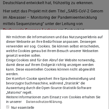
Deutschland entwickelt hat, frühzeitig zu erkennen.
Hier setzt das Projekt mit dem Titel „SARS-CoV-2 Genom
im Abwasser – Monitoring der Pandemieentwicklung
mittels Sequenzierung“ unter der Leitung von
Professorin Susanne Lackner
am Fachgebiet
Abwasserwirtschaft der TU Darmstadt an. In
Wir möchten die Informationen und das Nutzungserlebnis auf
dieser Webseite an Ihre Bedürfnisse anpassen. Deswegen
Zusammenarbeit mit der Emschergenossenschaft,
verwenden wir sog. Cookies. Sie können selbst entscheiden,
Deutschlands ältestem Wasserwirtschaftsverband, sollen
welche Cookies genau bei Ihrem Besuch unserer Webseiten
Messverfahren und Konzepte entwickelt werden, um über
gesetzt werden sollen.
Einige Cookies sind für den Abruf der Website notwendig,
die nächsten Monate und Jahre Mutationen oder
damit diese auf Ihrem Endgerät richtig anzeigen werden
Varianten und deren Ausbreitung möglichst großflächig
kann. Diese essentiellen Cookies können nicht abgewählt
über Abwasseranalytik zu erfassen. Das Projekt erforscht
werden.
Der Komfort-Cookie speichert Ihre Spracheinstellung und
das Potential von Abwasser als Informationsquelle für die
bevorzugte Suchmaschine, während „Statistik“ die
Verfolgung des epidemiologischen Geschehens über den
Auswertung durch die Open-Source-Statistik-Software
„Matomo“ regelt.
gezielten Nachweis von Mutationen und Virusvarianten
Weitere Informationen zum Einsatz von Cookies erhalten Sie
(Genomsequenzierung). Um solche Untersuchungen in
in unserer
Datenschutzerklärung
.
Abwasser schnell und zuverlässig durchführen zu können,
Nur essentielle