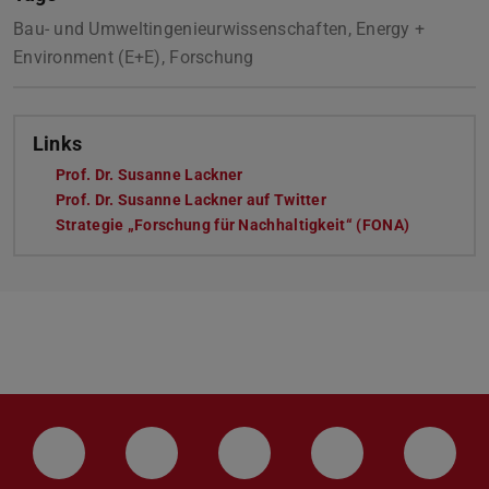
Bau- und Umweltingenieurwissenschaften, Energy +
Environment (E+E), Forschung
Links
Prof. Dr. Susanne Lackner
Prof. Dr. Susanne Lackner auf Twitter
Strategie „Forschung für Nachhaltigkeit“ (FONA)
LinkedIn-Seite der TU Darmstadt
Instagram-Kanal der TU Darmstad
Bluesky-Kanal der TU D
Facebook-Seite
YouTu