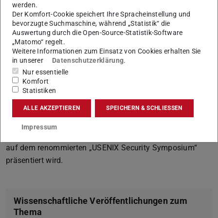
Bereits im Mai 2019 informierten die Forscher den Apple-
werden.
Der Komfort-Cookie speichert Ihre Spracheinstellung und
Konzern über die gefundene Datenschutzlücke. Bisher hat
bevorzugte Suchmaschine, während „Statistik“ die
Apple die Datenschutzlücke weder bestätigt noch
Auswertung durch die Open-Source-Statistik-Software
„Matomo“ regelt.
angekündigt, an einer Lösung zu arbeiten, sodass die
Weitere Informationen zum Einsatz von Cookies erhalten Sie
Nutzenden von mehr als 1,5 Milliarden Apple-Geräten
in unserer
Datenschutzerklärung
.
weiterhin anfällig sind. Die einzige Möglichkeit sich zu
Nur essentielle
schützen besteht derzeit darin, die AirDrop-Erkennung in
Komfort
Statistiken
den Systemeinstellungen zu deaktivieren und das ,Teilen‘-
Menü nicht zu öffnen.
ALLE AKZEPTIEREN
SPEICHERN & SCHLIESSEN
Die Forschungsergebnisse wurden in einem
Impressum
wissenschaftlichen Artikel veröffentlicht, der im August
auf dem renommierten „USENIX Security Symposium“
präsentiert wird.
Wissenschaftliche Veröffentlichungen zum
Thema