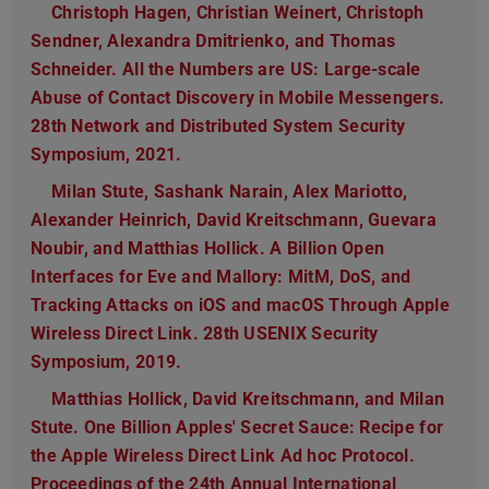
Christoph Hagen, Christian Weinert, Christoph
Sendner, Alexandra Dmitrienko, and Thomas
Schneider. All the Numbers are US: Large-scale
Abuse of Contact Discovery in Mobile Messengers.
28th Network and Distributed System Security
Symposium, 2021.
(PDF-Datei)
(wird in neuem Tab geöffnet)
Milan Stute, Sashank Narain, Alex Mariotto,
Alexander Heinrich, David Kreitschmann, Guevara
Noubir, and Matthias Hollick. A Billion Open
Interfaces for Eve and Mallory: MitM, DoS, and
Tracking Attacks on iOS and macOS Through Apple
Wireless Direct Link. 28th USENIX Security
Symposium, 2019.
Matthias Hollick, David Kreitschmann, and Milan
Stute. One Billion Apples' Secret Sauce: Recipe for
the Apple Wireless Direct Link Ad hoc Protocol.
Proceedings of the 24th Annual International