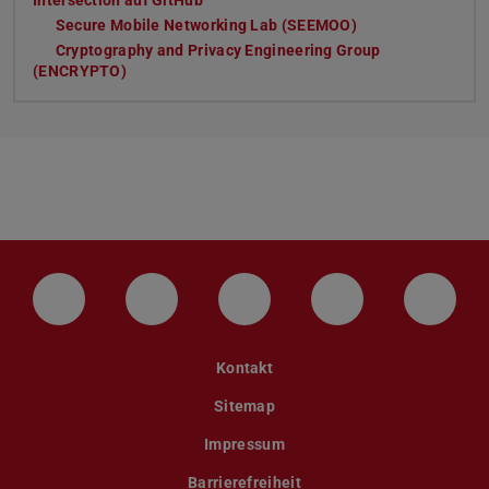
Secure Mobile Networking Lab (SEEMOO)
Cryptography and Privacy Engineering Group
(ENCRYPTO)
LinkedIn-Seite der TU Darmstadt
Instagram-Kanal der TU Darmstad
Bluesky-Kanal der TU D
Facebook-Seite
YouTu
Kontakt
Sitemap
Impressum
Barrierefreiheit