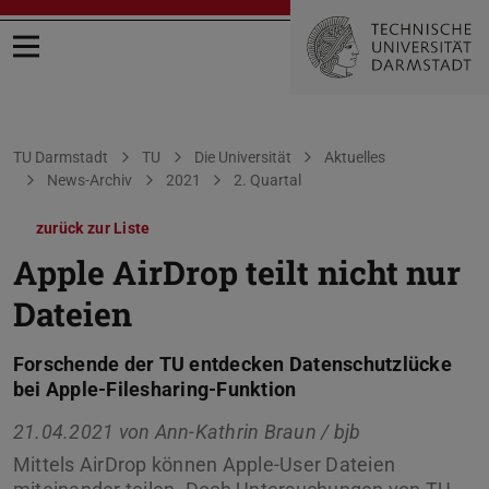
Menü öffnen
Sie befinden sich hier:
TU Darmstadt
TU
Die Universität
Aktuelles
News-Archiv
2021
2. Quartal
zurück zur Liste
Apple AirDrop teilt nicht nur
Dateien
Forschende der TU entdecken Datenschutzlücke
bei Apple-Filesharing-Funktion
21.04.2021 von
Ann-Kathrin Braun / bjb
Mittels AirDrop können Apple-User Dateien