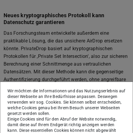
Neues kryptographisches Protokoll kann
Datenschutz garantieren
Das Forschungsteam entwickelte außerdem eine
praktikable Lösung, die das unsichere AirDrop ersetzen
könnte. PrivateDrop basiert auf kryptographischen
Protokollen für ,Private Set Intersection‘, also zur sicheren
Berechnung einer Schnittmenge aus vertraulichen
Datensätzen. Mit dieser Methode kann die gegenseitige
Authentifizierung durchgeführt werden, ohne angreifbare
Hash-Werte austauschen zu müssen. PrivateDrop wurde
Wir möchten die Informationen und das Nutzungserlebnis auf
von den Forschern zu Testzwecken auf Apple-Geräten
dieser Webseite an Ihre Bedürfnisse anpassen. Deswegen
verwenden wir sog. Cookies. Sie können selbst entscheiden,
implementiert. Messungen zeigen, dass die Performance
welche Cookies genau bei Ihrem Besuch unserer Webseiten
mit der des unsicheren AirDrop konkurrieren kann: Die
gesetzt werden sollen.
benötigte Zeit für die Authentifizierung liegt weit unter
Einige Cookies sind für den Abruf der Website notwendig,
damit diese auf Ihrem Endgerät richtig anzeigen werden
einer Sekunde.
kann. Diese essentiellen Cookies können nicht abgewählt