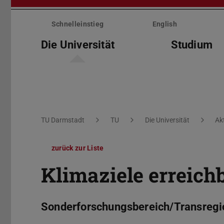
Menü
überspringen
Schnelleinstieg
English
Die Universität
Studium
Sie befinden sich hier:
TU Darmstadt
TU
Die Universität
Ak
zurück zur Liste
Klimaziele erreic
Sonderforschungsbereich/Transregio