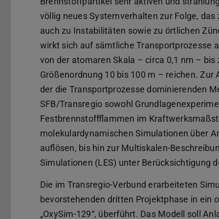
Brennstoffpartikel sehr aktiven und strah
völlig neues Systemverhalten zur Folge, da
auch zu Instabilitäten sowie zu örtlichen Z
wirkt sich auf sämtliche Transportprozesse
von der atomaren Skala – circa 0,1 nm – bi
Größenordnung 10 bis 100 m – reichen. Zur A
der die Transportprozesse dominierenden 
SFB/Transregio sowohl Grundlagenexperimen
Festbrennstoffflammen im Kraftwerksmaßstab
molekulardynamischen Simulationen über Ans
auflösen, bis hin zur Multiskalen-Beschrei
Simulationen (LES) unter Berücksichtigung 
Die im Transregio-Verbund erarbeiteten Sim
bevorstehenden dritten Projektphase in ein
„OxySim-129“, überführt. Das Modell soll An