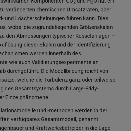
lungswirksamen Komponenten CO
und H
O hat ein
2
2
s zu veränderten chemischen Umsatzraten, aber
ünd- und Löscherscheinungen führen kann. Dies
 aus, wobei die zugrundeliegenden Größenskalen
s zu den Abmessungen typischer Kesselanlagen –
uflösung dieser Skalen und der Identifizierung
Mechanismen werden innerhalb des
te wie auch Validierungsexperimente an
 durchgeführt. Die Modellbildung reicht von
ätze, welche die Turbulenz ganz oder teilweise
bung des Gesamtsystems durch Large-Eddy-
der Einzelphänomene.
ulationsmodelle und -methoden werden in der
 offen verfügbares Gesamtmodell, genannt
lagenbauer und Kraftwerksbetreiber in die Lage