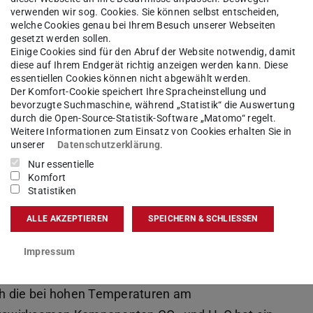
hende CO
möglichst effizient und vollständig für
2
verwenden wir sog. Cookies. Sie können selbst entscheiden,
welche Cookies genau bei Ihrem Besuch unserer Webseiten
iten die beteiligten Wissenschaftlerinnen und
gesetzt werden sollen.
e Modelle der Oxyfuel-Verbrennung von fester
Einige Cookies sind für den Abruf der Website notwendig, damit
diese auf Ihrem Endgerät richtig anzeigen werden kann. Diese
tlichen aus CO
, O
und H
O besteht.
2
2
2
essentiellen Cookies können nicht abgewählt werden.
Der Komfort-Cookie speichert Ihre Spracheinstellung und
standen in den ersten beiden Förderperioden
bevorzugte Suchmaschine, während „Statistik“ die Auswertung
durch die Open-Source-Statistik-Software „Matomo“ regelt.
in der dritten Förderperiode nun der Fokus auf
Weitere Informationen zum Einsatz von Cookies erhalten Sie in
ff ist CO
-neutral und erlaubt in Kombination mit
unserer
Datenschutzerklärung
.
2
gsweise Nutzung „negative“ CO
-Emissionen.
Nur essentielle
2
Komfort
iser Abkommen vereinbarten Klimaziele zu
Statistiken
ALLE AKZEPTIEREN
SPEICHERN & SCHLIESSEN
Impressum
rch die bei hohen Temperaturen am