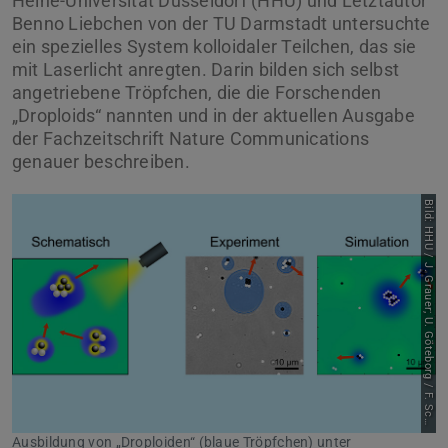
Heine-Universität Düsseldorf (HHU) und Letztautor
Benno Liebchen von der TU Darmstadt untersuchte
ein spezielles System kolloidaler Teilchen, das sie
mit Laserlicht anregten. Darin bilden sich selbst
angetriebene Tröpfchen, die die Forschenden
„Droploids“ nannten und in der aktuellen Ausgabe
der Fachzeitschrift Nature Communications
genauer beschreiben.
B
i
l
d
:
H
H
U
/
J
.
G
r
a
u
e
r
;
U
.
G
ö
t
e
b
o
r
g
/
F
.
S
c
m
i
d
t
h
Ausbildung von „Droploiden“ (blaue Tröpfchen) unter