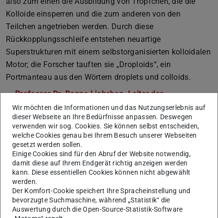
also zum einen die Ausbildung von Tröpfchen, die die
Kolloide einsperren und die zum anderen von den
Teilchen angetrieben werden. Durch diese
Rückkopplungsschleife entstehen neuartige
Superstrukturen mit einem selbstorganisierten kolloidalen
Motor; die Forscher tauften sie „Droploids“, ein
Portmanteau aus den Wörtern droplets und colloids.
Professor Dr. Benno Liebchen, Leiter der
Arbeitsgruppe Theorie weicher Materie
am Fachbereich
Wir möchten die Informationen und das Nutzungserlebnis auf
dieser Webseite an Ihre Bedürfnisse anpassen. Deswegen
Physik der TU Darmstadt, entwickelte mit seinen
verwenden wir sog. Cookies. Sie können selbst entscheiden,
Kooperationspartnern ein neuartiges Modell zur
welche Cookies genau bei Ihrem Besuch unserer Webseiten
Beschreibung der Droploide. Dieses Modell erläutert die
gesetzt werden sollen.
Einige Cookies sind für den Abruf der Website notwendig,
wechselseitige Beeinflussung der Dynamik von
damit diese auf Ihrem Endgerät richtig anzeigen werden
Temperaturfeld, binärem Fluid und Kolloiden und kann
kann. Diese essentiellen Cookies können nicht abgewählt
werden.
alle Aspekte der Experimente, von der Entstehung der
Der Komfort-Cookie speichert Ihre Spracheinstellung und
Droploide bis hin zu ihrem Antriebsmechanismus und
bevorzugte Suchmaschine, während „Statistik“ die
ihrer Geschwindigkeit mit erstaunlicher Genauigkeit
Auswertung durch die Open-Source-Statistik-Software