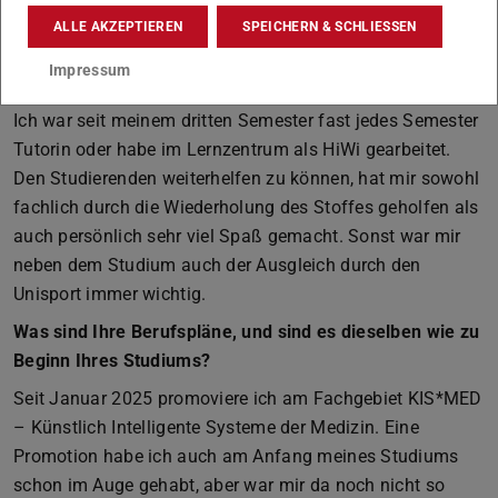
Leute, mit denen Ihr Euch gut versteht und zusammen
ALLE AKZEPTIEREN
SPEICHERN & SCHLIESSEN
lernen könnt!
Impressum
Was haben Sie neben dem Studium gemacht?
Ich war seit meinem dritten Semester fast jedes Semester
Tutorin oder habe im Lernzentrum als HiWi gearbeitet.
Den Studierenden weiterhelfen zu können, hat mir sowohl
fachlich durch die Wiederholung des Stoffes geholfen als
auch persönlich sehr viel Spaß gemacht. Sonst war mir
neben dem Studium auch der Ausgleich durch den
Unisport immer wichtig.
Was sind Ihre Berufspläne, und sind es dieselben wie zu
Beginn Ihres Studiums?
Seit Januar 2025 promoviere ich am Fachgebiet KIS*MED
– Künstlich Intelligente Systeme der Medizin. Eine
Promotion habe ich auch am Anfang meines Studiums
schon im Auge gehabt, aber war mir da noch nicht so