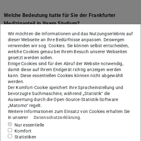
Welche Bedeutung hatte für Sie der Frankfurter
Medizinanteil in Ihrem Studium?
Der Medizinanteil hat mir immer wieder gezeigt, warum
Wir möchten die Informationen und das Nutzungserlebnis auf
dieser Webseite an Ihre Bedürfnisse anpassen. Deswegen
ich die ganzen Elektrotechnikfächer eigentlich mache. Es
verwenden wir sog. Cookies. Sie können selbst entscheiden,
fielen schnell Punkte auf, an denen wir als
welche Cookies genau bei Ihrem Besuch unserer Webseiten
gesetzt werden sollen.
Medizintechniker mit guten Lösungen eine
Einige Cookies sind für den Abruf der Website notwendig,
Arbeitserleichterung schaffen oder die
damit diese auf Ihrem Endgerät richtig anzeigen werden
Patientenversorgung verbessern könnten. Das hat mich
kann. Diese essentiellen Cookies können nicht abgewählt
werden.
immer sehr motiviert.
Der Komfort-Cookie speichert Ihre Spracheinstellung und
Welchen Tipp würden Sie Erstsemestern bzw.
bevorzugte Suchmaschine, während „Statistik“ die
Auswertung durch die Open-Source-Statistik-Software
Studienanfänger:innen geben?
„Matomo“ regelt.
Weitere Informationen zum Einsatz von Cookies erhalten Sie
Ich hätte mein Studium ohne meine Freunde nicht so gut
in unserer
Datenschutzerklärung
.
geschafft. Allein wäre ich glaube ich das ein oder andere
Nur essentielle
Mal verzweifelt, aber zusammen konnten wir uns immer
Komfort
wieder weiterhelfen und motivieren. Also sucht Euch eine
Statistiken