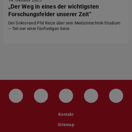
„Der Weg in eines der wichtigsten
Forschungsfelder unserer Zeit“
Der Doktorand Phil Reize über sein Medizintechnik-Studium
– Teil vier einer fünfteiligen Serie
LinkedIn-Seite der TU Darmstadt
Instagram-Kanal der TU Darmstad
Bluesky-Kanal der TU D
Facebook-Seite
YouTu
Kontakt
Sitemap