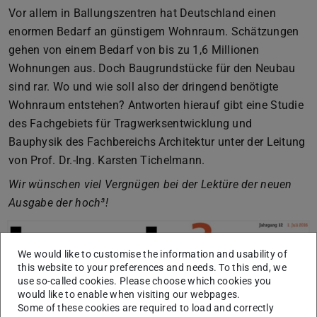
Vor allem in Ballungszentren hat Deutschland einen
enormen Bedarf an günstigem Wohnraum. Schätzungen
gehen von einem Bedarf von bis zu 1,6 Millionen
Wohnungen aus. Doch Baugrundstücke für den Neubau
sind rar. Wo und wie soll also der dringend benötigte
Wohnraum entstehen? Antworten hierauf gibt eine Studie
des Fachgebiets für Tragwerksentwicklung und
Bauphysik des Fachbereichs Architektur unter der Leitung
von Prof. Dr.-Ing. Karsten Tichelmann.
Wir wünschen viel Vergnügen bei der Lektüre der neuen
Ausgabe der hoch³!
We would like to customise the information and usability of
this website to your preferences and needs. To this end, we
use so-called cookies. Please choose which cookies you
would like to enable when visiting our webpages.
Some of these cookies are required to load and correctly