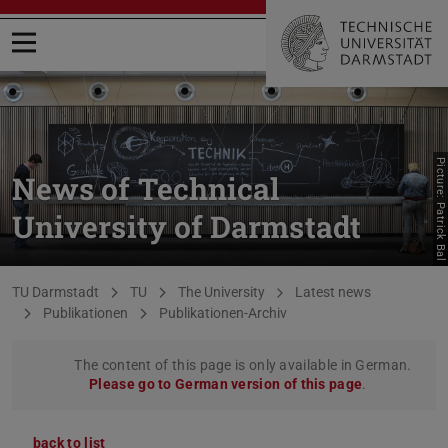
Open menu
Picture: Patrick Bal
News of Technical
University of Darmstadt
You are here:
TU Darmstadt
TU
The University
Latest news
Publikationen
Publikationen-Archiv
The content of this page is only available in German.
Please go to German version of this page
.
back to list