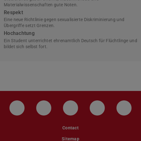
Materialwissenschaften gute Noten.
Respekt
Eine neue Richtlinie gegen sexualisierte Diskriminierung und
Übergriffe setzt Grenzen.
Hochachtung
Ein Student unterrichtet ehrenamtlich Deutsch für Flüchtlinge und
bildet sich selbst fort.
LinkedIn-Seite der TU Darmstadt
Instagram-Kanal der TU Darmstad
Bluesky-Kanal der TU D
Facebook-Seite
YouTu
Contact
Sitemap