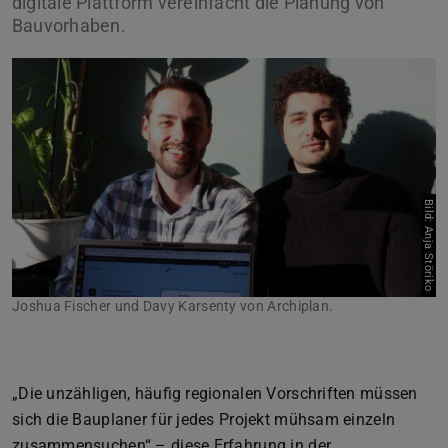
digitale Plattform vereinfacht die Planung von
Bauvorhaben.
Zurück
Vor
Bild: Anja Störiko
Joshua Fischer und Davy Karsenty von Archiplan.
„Die unzähligen, häufig regionalen Vorschriften müssen
sich die Bauplaner für jedes Projekt mühsam einzeln
zusammensuchen“ – diese Erfahrung in der