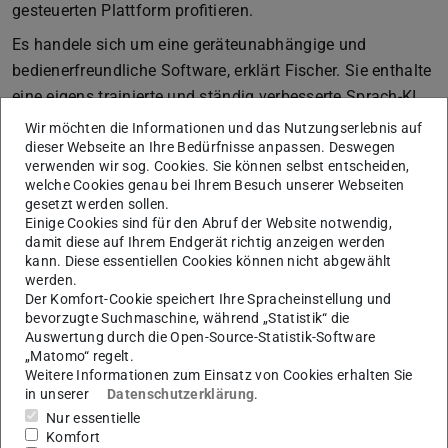
gesteuerten Plattform profitieren.
Es handele sich um eine geräteunabhängige und
bedienerfreundliche Software, erklärt Fischer. Sie enthalte
eine eigens trainierte und ständig verbesserte Sprach-KI
sowie alle notwendigen und ständig aktualisierten
Wir möchten die Informationen und das Nutzungserlebnis auf
dieser Webseite an Ihre Bedürfnisse anpassen. Deswegen
Rechtstexte. Das funktioniere vor allem auch Behörden-
verwenden wir sog. Cookies. Sie können selbst entscheiden,
übergreifend, beinhalte also etwa auch
welche Cookies genau bei Ihrem Besuch unserer Webseiten
Arbeitsstättenrichtlinien oder die gemeindespezifischen
gesetzt werden sollen.
Einige Cookies sind für den Abruf der Website notwendig,
Stellplatzsatzungen. Alle Daten bleiben bei den
damit diese auf Ihrem Endgerät richtig anzeigen werden
Nutzer:innen und sind nur über deutsche Server
kann. Diese essentiellen Cookies können nicht abgewählt
zugänglich.
werden.
Der Komfort-Cookie speichert Ihre Spracheinstellung und
”
bevorzugte Suchmaschine, während „Statistik“ die
Auswertung durch die Open-Source-Statistik-Software
„Matomo“ regelt.
2025 wollen wir das System skalieren, also
Weitere Informationen zum Einsatz von Cookies erhalten Sie
deutschlandweit anbieten, und hoffen auf
in unserer
Datenschutzerklärung
.
Nur essentielle
Komfort