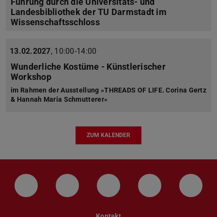
Führung durch die Universitäts- und
Landesbibliothek der TU Darmstadt im
Wissenschaftsschloss
13.02.2027
,
10:00-14:00
Wunderliche Kostüme - Künstlerischer
Workshop
im Rahmen der Ausstellung »THREADS OF LIFE. Corina Gertz
& Hannah Maria Schmutterer«
ZUM KALENDER
LinkedIn-Seite der TU Darmstadt
Instagram-Kanal der TU Darmstad
Bluesky-Kanal der TU D
Facebook-Seite
YouTu
Kontakt