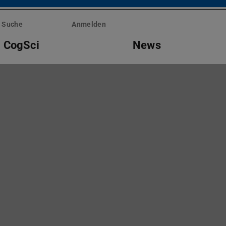
Suche
Anmelden
g CogSci
News