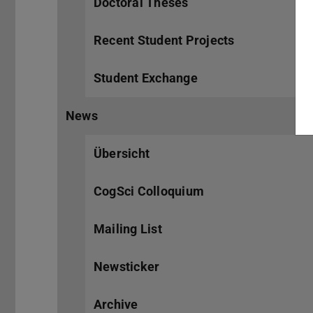
Doctoral Theses
Recent Student Projects
Student Exchange
News
Übersicht
CogSci Colloquium
Mailing List
Newsticker
Archive