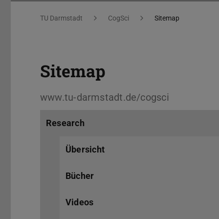
Sitemap
Sie befinden sich hier:
TU Darmstadt
CogSci
Sitemap
Sitemap
www.tu-darmstadt.de/cogsci
Research
Übersicht
Bücher
Videos