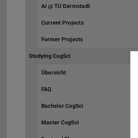
AI @ TU Darmstadt
Current Projects
Former Projects
Studying CogSci
Übersicht
FAQ
Bachelor CogSci
Master CogSci