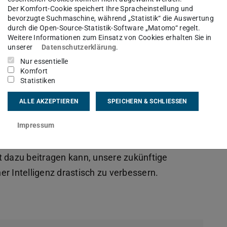
Der Komfort-Cookie speichert Ihre Spracheinstellung und
en, die gemeinsam an der wissenschaftlichen
bevorzugte Suchmaschine, während „Statistik“ die Auswertung
tens bei Menschen und Maschinen arbeiten.
durch die Open-Source-Statistik-Software „Matomo“ regelt.
Weitere Informationen zum Einsatz von Cookies erhalten Sie in
unserer
Datenschutzerklärung
.
iten wir an einem rechnerisch-repräsentativen
Nur essentielle
 Kognition und Handlung durch eine enge
Komfort
Kognitionswissenschaft. Die TU Darmstadt ist eine
Statistiken
nstliche Intelligenz (KI), Maschinelles Lernen
ALLE AKZEPTIEREN
SPEICHERN & SCHLIESSEN
 Wir entwickeln rechnerische und algorithmische
Impressum
bleme und nutzen Erkenntnisse aus KI und ML
ften und Neurowissenschaften. Darüber hinaus
t dazu beitragen kann, unsere zukünftige
her Intelligenz drastisch zu verbessern.