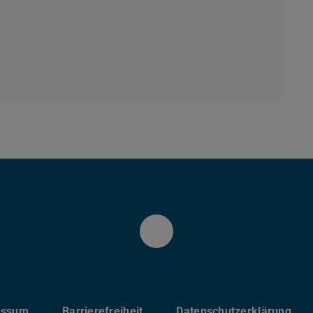
neuem Tab geöffnet)
LinkedIn
essum
Barrierefreiheit
Datenschutzerklärung