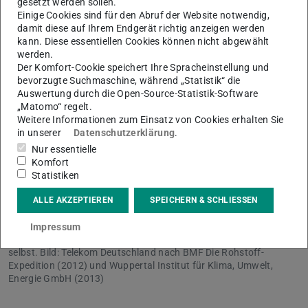
gesetzt werden sollen.
Einige Cookies sind für den Abruf der Website notwendig,
damit diese auf Ihrem Endgerät richtig anzeigen werden
kann. Diese essentiellen Cookies können nicht abgewählt
werden.
Der Komfort-Cookie speichert Ihre Spracheinstellung und
bevorzugte Suchmaschine, während „Statistik“ die
Bild: Telekom Deutschland
Auswertung durch die Open-Source-Statistik-Software
„Matomo“ regelt.
Weitere Informationen zum Einsatz von Cookies erhalten Sie
in unserer
Datenschutzerklärung
.
Nur essentielle
Komfort
Statistiken
Im Laufe seines Lebens verbraucht ein Handy enorme Mengen an
Ressourcen, den „ökologischen Rucksack“ des Gerätes. Dabei
ALLE AKZEPTIEREN
SPEICHERN & SCHLIESSEN
geht es um Produktion, Nutzung und Entsorgung. Der
ökologische Rucksack eines 80 Gramm schweren Handys wiegt
Impressum
etwa 75,3 Kilogramm und damit 940-mal mehr als das Telefon
selbst. Bild: Telekom Deutschland nach BMF Die Rohstoff-
Expedition (2012) und Wuppertal Institut für Klima, Umwelt,
Energie GmbH (2013)