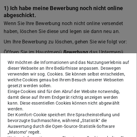
1) Ich habe meine Bewerbung noch nicht online
abgeschickt.
Wenn Sie Ihre Bewerbung noch nicht online versendet
haben, löschen Sie diese und legen sie dann neu an.
Um Ihre Bewerbung zu löschen, gehen Sie wie folgt vor:
Öffnen Sie im Hauptmenü
Bewerbung
das Untermenü
Meine Bewerbung
.
Wir möchten die Informationen und das Nutzungserlebnis auf
dieser Webseite an Ihre Bedürfnisse anpassen. Deswegen
Unter
Meine Bewerbungen
finden Sie alle begonnenen und
verwenden wir sog. Cookies. Sie können selbst entscheiden,
abgeschlossenen Bewerbungen. Haben Sie Ihre
welche Cookies genau bei Ihrem Besuch unserer Webseiten
gesetzt werden sollen.
Bewerbung noch nicht abgeschickt, finden Sie in der
Einige Cookies sind für den Abruf der Website notwendig,
Spalte
Aktion
den Link
Löschen
.
damit diese auf Ihrem Endgerät richtig anzeigen werden
kann. Diese essentiellen Cookies können nicht abgewählt
Klicken Sie auf
Löschen
.
werden.
Anschließend können Sie eine neue Bewerbung anlegen.
Der Komfort-Cookie speichert Ihre Spracheinstellung und
bevorzugte Suchmaschine, während „Statistik“ die
Auswertung durch die Open-Source-Statistik-Software
2) Ich habe meine Bewerbung bereits
„Matomo“ regelt.