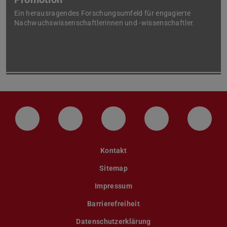
Ein herausragendes Forschungsumfeld für engagierte
Nachwuchswissenschaftlerinnen und -wissenschaftler.
LinkedIn-Seite der TU Darmstadt
Instagram-Kanal der TU Darmstad
Bluesky-Kanal der TU D
Facebook-Seite
YouTu
Kontakt
Sitemap
Impressum
Barrierefreiheit
Datenschutzerklärung