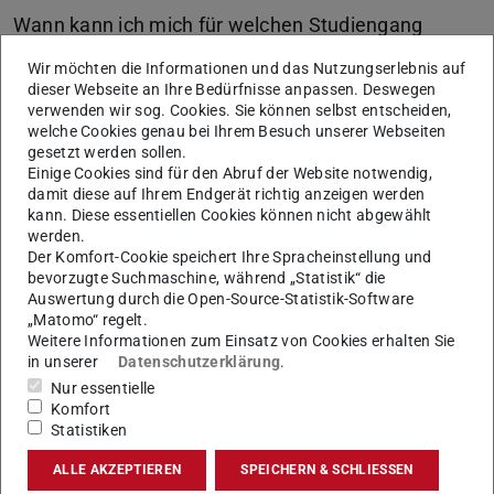
Wann kann ich mich für welchen Studiengang
bewerben? Alle Fristen im Überblick.
Wir möchten die Informationen und das Nutzungserlebnis auf
dieser Webseite an Ihre Bedürfnisse anpassen. Deswegen
Mehr erfahren
verwenden wir sog. Cookies. Sie können selbst entscheiden,
welche Cookies genau bei Ihrem Besuch unserer Webseiten
Wer ist überhaupt
gesetzt werden sollen.
Einige Cookies sind für den Abruf der Website notwendig,
studienberechtigt?
damit diese auf Ihrem Endgerät richtig anzeigen werden
kann. Diese essentiellen Cookies können nicht abgewählt
werden.
Studienberechtigung
Der Komfort-Cookie speichert Ihre Spracheinstellung und
bevorzugte Suchmaschine, während „Statistik“ die
Abitur, Fachhochschulreife, berufliche Qualifikation – viele
Auswertung durch die Open-Source-Statistik-Software
Abschlüsse berechtigen zu einem Studium.
„Matomo“ regelt.
Weitere Informationen zum Einsatz von Cookies erhalten Sie
in unserer
Datenschutzerklärung
.
Nur essentielle
Komfort
Statistiken
Internationale Bewerberinnen und
ALLE AKZEPTIEREN
SPEICHERN & SCHLIESSEN