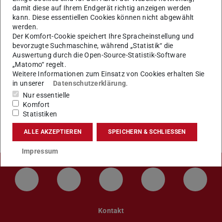
damit diese auf Ihrem Endgerät richtig anzeigen werden
Bitte schreiben Sie eine entsprechende E-Mail an
kann. Diese essentiellen Cookies können nicht abgewählt
tucan@tu-…
.
werden.
Der Komfort-Cookie speichert Ihre Spracheinstellung und
Nennen Sie uns darin bitte Ihren vollen Namen, Ihr
bevorzugte Suchmaschine, während „Statistik“ die
Auswertung durch die Open-Source-Statistik-Software
Geburtsdatum und geben Sie an, inwiefern Ihre Daten
„Matomo“ regelt.
korrigiert werden sollen.
Weitere Informationen zum Einsatz von Cookies erhalten Sie
in unserer
Datenschutzerklärung
.
Nur essentielle
Komfort
Statistiken
KONTAKT
ALLE AKZEPTIEREN
SPEICHERN & SCHLIESSEN
Impressum
LinkedIn-Seite der TU Darmstadt
Instagram-Kanal der TU Darmstad
Bluesky-Kanal der TU D
Facebook-Seite
YouTu
Kontakt