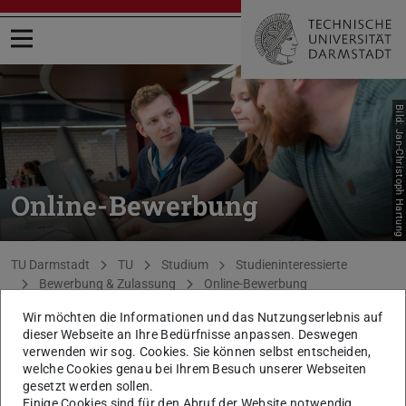
Menü öffnen
Bild: Jan-Christoph Hartung
Online-Bewerbung
Sie befinden sich hier:
TU Darmstadt
TU
Studium
Studieninteressierte
Bewerbung & Zulassung
Online-Bewerbung
Wir möchten die Informationen und das Nutzungserlebnis auf
zurück zur Liste
dieser Webseite an Ihre Bedürfnisse anpassen. Deswegen
Falsch angegebene Daten beim
verwenden wir sog. Cookies. Sie können selbst entscheiden,
welche Cookies genau bei Ihrem Besuch unserer Webseiten
Erstellen des Bewerberaccounts
gesetzt werden sollen.
Einige Cookies sind für den Abruf der Website notwendig,