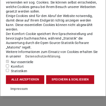
verwenden wir sog. Cookies. Sie können selbst entscheiden,
KONTAKT
welche Cookies genau bei Ihrem Besuch unserer Webseiten
gesetzt werden sollen.
Einige Cookies sind für den Abruf der Website notwendig,
damit diese auf Ihrem Endgerät richtig anzeigen werden
kann. Diese essentiellen Cookies können nicht abgewählt
werden.
Der Komfort-Cookie speichert Ihre Spracheinstellung und
bevorzugte Suchmaschine, während „Statistik“ die
Auswertung durch die Open-Source-Statistik-Software
„Matomo“ regelt.
Meldung zum Ausfall von meet & move
Weitere Informationen zum Einsatz von Cookies erhalten Sie
vom 16.2.2026
in unserer
Datenschutzerklärung
.
Nur essentielle
News lesen
Komfort
Statistiken
ALLE AKZEPTIEREN
SPEICHERN & SCHLIESSEN
Rückblick meet & move 2025
Impressum
Mehr erfahren