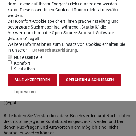
damit diese auf Ihrem Endgerät richtig anzeigen werden
---bitte auswählen---
kann. Diese essentiellen Cookies können nicht abgewählt
werden.
Der Komfort-Cookie speichert Ihre Spracheinstellung und
Studiengang
bevorzugte Suchmaschine, während „Statistik“ die
Auswertung durch die Open-Source-Statistik-Software
„Matomo“ regelt.
Weitere Informationen zum Einsatz von Cookies erhalten Sie
in unserer
Datenschutzerklärung
.
Abschluss
Nur essentielle
Komfort
---bitte auswählen---
Statistiken
ALLE AKZEPTIEREN
SPEICHERN & SCHLIESSEN
Mein Anliegen soll vertraulich behandelt werden
Ja
Impressum
Nein
Egal
Bitte haben Sie Verständnis, dass Beschwerden und Nachrichten,
die uns ohne jegliche Kontaktdaten geschickt werden und bei
denen Rückfragen und Antworten nicht möglich sind, nicht
bearbeitet werden können.