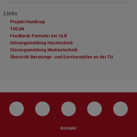
Links
Projekt Handicap
TUCaN
Feedback-Formular der ULB
Störungsmeldung Haustechnik
Störungsmeldung Medientechnik
Übersicht Beratungs- und Servicestellen an der TU
LinkedIn-Seite der TU Darmstadt
Instagram-Kanal der TU Darmstad
Bluesky-Kanal der TU D
Facebook-Seite
YouTu
Kontakt