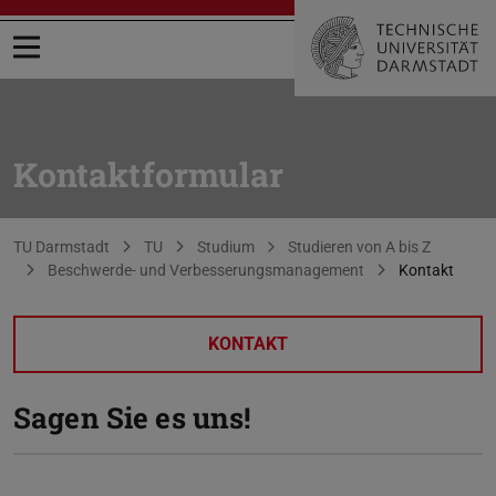
Menü öffnen
Kontaktformular
Sie befinden sich hier:
TU Darmstadt
TU
Studium
Studieren von A bis Z
Beschwerde- und Verbesserungsmanagement
Kontakt
KONTAKT
Sagen Sie es uns!