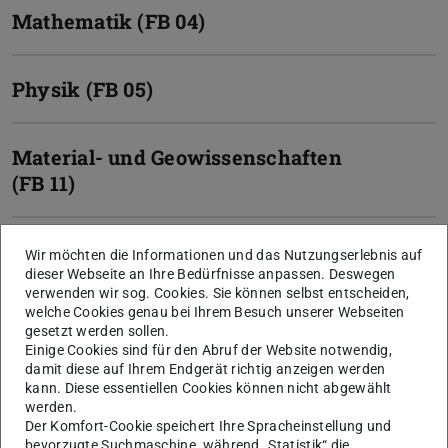
Mathematik (FB 04)
Physik (FB 05)
Material- und Geowissenschaften
(FB 11)
Bau- und
Wir möchten die Informationen und das Nutzungserlebnis auf
Umweltingenieurwissenschaften
dieser Webseite an Ihre Bedürfnisse anpassen. Deswegen
verwenden wir sog. Cookies. Sie können selbst entscheiden,
(FB 13)
welche Cookies genau bei Ihrem Besuch unserer Webseiten
gesetzt werden sollen.
Einige Cookies sind für den Abruf der Website notwendig,
Architektur (FB 15)
damit diese auf Ihrem Endgerät richtig anzeigen werden
kann. Diese essentiellen Cookies können nicht abgewählt
werden.
Der Komfort-Cookie speichert Ihre Spracheinstellung und
Maschinenbau (FB 16)
bevorzugte Suchmaschine, während „Statistik“ die