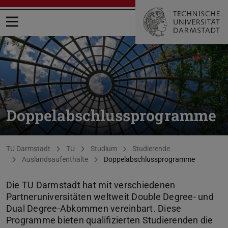
Menü öffnen
Doppelabschlussprogramme
Sie befinden sich hier:
TU Darmstadt
TU
Studium
Studierende
Auslandsaufenthalte
Doppelabschlussprogramme
Die TU Darmstadt hat mit verschiedenen
Partneruniversitäten weltweit Double Degree- und
Dual Degree-Abkommen vereinbart. Diese
Programme bieten qualifizierten Studierenden die