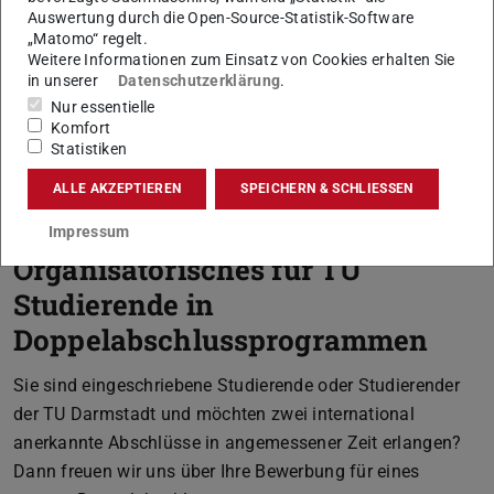
Auswertung durch die Open-Source-Statistik-Software
„Matomo“ regelt.
Weitere Informationen zum Einsatz von Cookies erhalten Sie
Elektrotechnik und
in unserer
Datenschutzerklärung
.
Informationstechnik (FB 18)
Nur essentielle
Komfort
Statistiken
Informatik (FB 20)
ALLE AKZEPTIEREN
SPEICHERN & SCHLIESSEN
Impressum
Organisatorisches für TU
Studierende in
Doppelabschlussprogrammen
Sie sind eingeschriebene Studierende oder Studierender
der TU Darmstadt und möchten zwei international
anerkannte Abschlüsse in angemessener Zeit erlangen?
Dann freuen wir uns über Ihre Bewerbung für eines