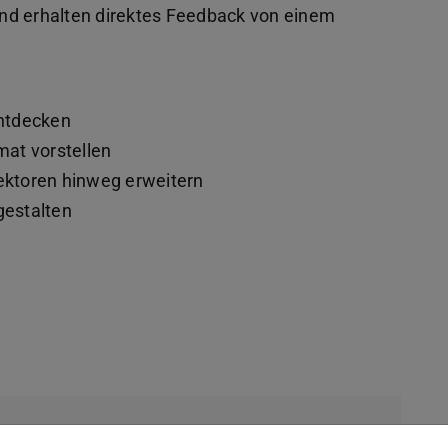
nd erhalten direktes Feedback von einem
ntdecken
at vorstellen
ktoren hinweg erweitern
gestalten