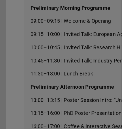
Preliminary Morning Programme
09:00–09:15 | Welcome & Opening
09:15–10:00 | Invited Talk: European Age
10:00–10:45 | Invited Talk: Research Highl
10:45–11:30 | Invited Talk: Industry Persp
11:30–13:00 | Lunch Break
Preliminary Afternoon Programme
13:00–13:15 | Poster Session Intro: “Unite
13:15–16:00 | PhD Poster Presentations: 
16:00–17:00 | Coffee & Interactive Sess