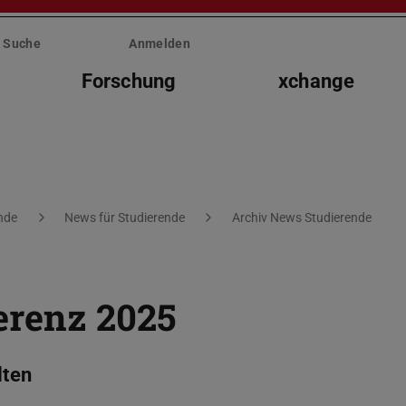
Suche
Anmelden
Forschung
xchange
nde
News für Studierende
Archiv News Studierende
erenz 2025
lten