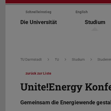
Menü
überspringen
Schnelleinstieg
English
Die Universität
Studium
Sie befinden sich hier:
TU Darmstadt
TU
Studium
Studiere
zurück zur Liste
Unite!Energy Konf
Gemeinsam die Energiewende gesta