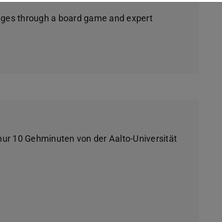
enges through a board game and expert
nur 10 Gehminuten von der Aalto-Universität