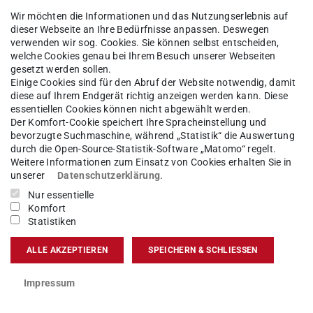
Wir möchten die Informationen und das Nutzungserlebnis auf
dieser Webseite an Ihre Bedürfnisse anpassen. Deswegen
verwenden wir sog. Cookies. Sie können selbst entscheiden,
welche Cookies genau bei Ihrem Besuch unserer Webseiten
gesetzt werden sollen.
ncies
Einige Cookies sind für den Abruf der Website notwendig, damit
diese auf Ihrem Endgerät richtig anzeigen werden kann. Diese
essentiellen Cookies können nicht abgewählt werden.
ights
Der Komfort-Cookie speichert Ihre Spracheinstellung und
bevorzugte Suchmaschine, während „Statistik“ die Auswertung
ectives
durch die Open-Source-Statistik-Software „Matomo“ regelt.
Weitere Informationen zum Einsatz von Cookies erhalten Sie in
unserer
Datenschutzerklärung
.
Nur essentielle
Komfort
Statistiken
!Energy”
ALLE AKZEPTIEREN
SPEICHERN & SCHLIESSEN
Science Slam (5-minute pitches + Q&A)
Impressum
ion: Hydrogen Technologies Mapping