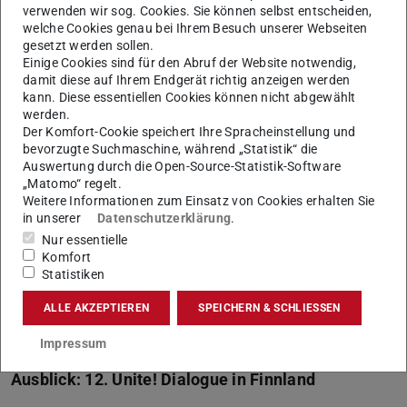
”
verwenden wir sog. Cookies. Sie können selbst entscheiden,
welche Cookies genau bei Ihrem Besuch unserer Webseiten
„Als Symbol unseres Engagements haben
gesetzt werden sollen.
wir die ‚Unite! Straße‘ auf unserem
Einige Cookies sind für den Abruf der Website notwendig,
damit diese auf Ihrem Endgerät richtig anzeigen werden
Campus Nord eingeweiht. Auf den Bänken,
kann. Diese essentiellen Cookies können nicht abgewählt
die unseren Unite!-Universitäten gewidmet
werden.
sind, werden wir weiterhin
Der Komfort-Cookie speichert Ihre Spracheinstellung und
zusammenkommen. Und als kleine Geste
bevorzugte Suchmaschine, während „Statistik“ die
laden wir dazu ein, die Kongressausweise
Auswertung durch die Open-Source-Statistik-Software
„Matomo“ regelt.
zu pflanzen – als Symbol für die Samen der
Weitere Informationen zum Einsatz von Cookies erhalten Sie
Zusammenarbeit, die wir gesät haben. Wir
in unserer
Datenschutzerklärung
.
hoffen, dass eure Erfahrungen in
Nur essentielle
Barcelona, wie diese Pflanze, Wurzeln
Komfort
Statistiken
Daniel Crespo, Rektor der UPC und Unite!
ALLE AKZEPTIEREN
SPEICHERN & SCHLIESSEN
Vizepräsident
Impressum
Ausblick: 12. Unite! Dialogue in Finnland