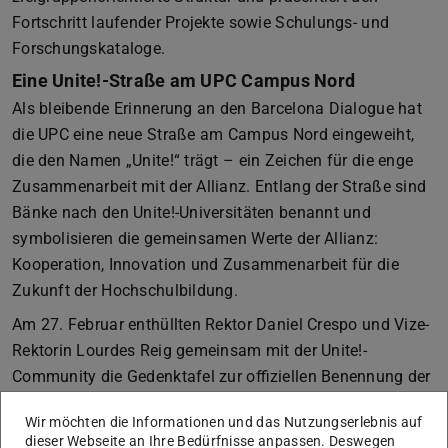
Fortschritt laufender Projekte sowie Schulungs- und
Forschungskataloge.
Eine Unite!-Straße am UPC Campus Nord
Als bleibende Erinnerung an den Barcelona Dialogue hat
die UPC eine neue Straße am Campus Nord eingeweiht,
die den Namen „Unite!“ trägt – ein Zeichen für die enge
Zusammenarbeit mit der Allianz. Entlang der Straße sind
Bänke nach den Unite!-Universitäten benannt und
symbolisieren die gemeinsamen Werte der Allianz:
Kooperation, Innovation und Zusammenarbeit für die
Zukunft der Hochschulbildung.
Am 27. Februar enthüllten Rektor Daniel Crespo und Vize-
Rektorin Lourdes Reig gemeinsam mit der Unite!-
Community die Gedenktafel zur offiziellen Benennung der
Straße.
Wir möchten die Informationen und das Nutzungserlebnis auf
dieser Webseite an Ihre Bedürfnisse anpassen. Deswegen