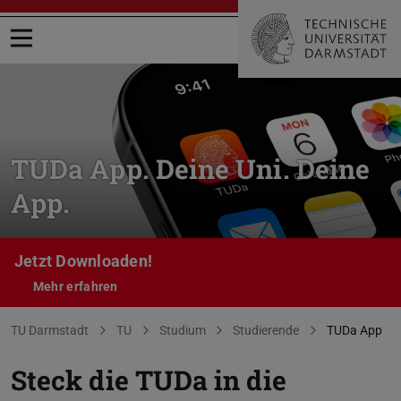
Menü öffnen
TUDa App. Deine Uni. Deine
App.
Jetzt Downloaden!
Mehr erfahren
Sie befinden sich hier:
TU Darmstadt
TU
Studium
Studierende
TUDa App
Steck die TUDa in die