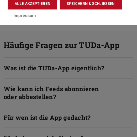
ALLE AKZEPTIEREN
SPEICHERN & SCHLIESSEN
Impressum
Häufige Fragen zur TUDa-App
Was ist die TUDa-App eigentlich?
Wie kann ich Feeds abonnieren
oder abbestellen?
Für wen ist die App gedacht?