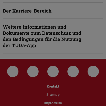
Der Karriere-Bereich
Weitere Informationen und
Dokumente zum Datenschutz und
den Bedingungen für die Nutzung
der TUDa-App
LinkedIn-Seite der TU Darmstadt
Instagram-Kanal der TU Darmstad
Bluesky-Kanal der TU D
Facebook-Seite
YouTu
Kontakt
Sitemap
Impressum