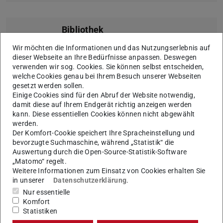
Bibliothek
Verwalte deine ausgeliehenen Bücher, verlängere
Wir möchten die Informationen und das Nutzungserlebnis auf
dieser Webseite an Ihre Bedürfnisse anpassen. Deswegen
Fristen und behalte wichtige Termine im Blick – ganz
verwenden wir sog. Cookies. Sie können selbst entscheiden,
bequem in der App.
welche Cookies genau bei Ihrem Besuch unserer Webseiten
gesetzt werden sollen.
Einige Cookies sind für den Abruf der Website notwendig,
damit diese auf Ihrem Endgerät richtig anzeigen werden
Wichtige Links
kann. Diese essentiellen Cookies können nicht abgewählt
werden.
Zugriff auf zentrale Services und Seiten der TU – von
Der Komfort-Cookie speichert Ihre Spracheinstellung und
Prüfungsanmeldung bis Stundenplan.
bevorzugte Suchmaschine, während „Statistik“ die
Auswertung durch die Open-Source-Statistik-Software
„Matomo“ regelt.
Weitere Informationen zum Einsatz von Cookies erhalten Sie
in unserer
Datenschutzerklärung
.
Weitere Infos zum digitalen
Nur essentielle
Studierendenausweis
Komfort
Statistiken