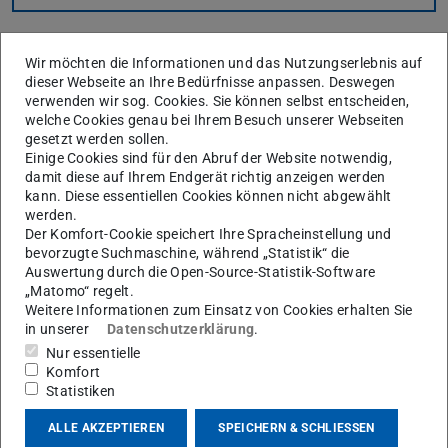
Wir möchten die Informationen und das Nutzungserlebnis auf
dieser Webseite an Ihre Bedürfnisse anpassen. Deswegen
verwenden wir sog. Cookies. Sie können selbst entscheiden,
welche Cookies genau bei Ihrem Besuch unserer Webseiten
gesetzt werden sollen.
Die Fachschaft
Einige Cookies sind für den Abruf der Website notwendig,
damit diese auf Ihrem Endgerät richtig anzeigen werden
kann. Diese essentiellen Cookies können nicht abgewählt
Die Fachschaft setzt sich aus Studentinnen und
werden.
Studenten des Studienbereichs Mechanik zusammen,
Der Komfort-Cookie speichert Ihre Spracheinstellung und
bevorzugte Suchmaschine, während „Statistik“ die
deren Ambition es ist die Interessen der Studenten zu
Auswertung durch die Open-Source-Statistik-Software
Vertreten.
„Matomo“ regelt.
Weitere Informationen zum Einsatz von Cookies erhalten Sie
Hierbei sind wir jederzeit Ansprechpartner für Probleme,
in unserer
Datenschutzerklärung
.
Fragen und ähnliches und versuchen euch gerade den
Nur essentielle
Einstieg so angenehm wie möglich zu machen.
Komfort
Statistiken
Wer sich auch gerne engagieren möchte kann uns gerne
jederzeit ansprechen.
ALLE AKZEPTIEREN
SPEICHERN & SCHLIESSEN