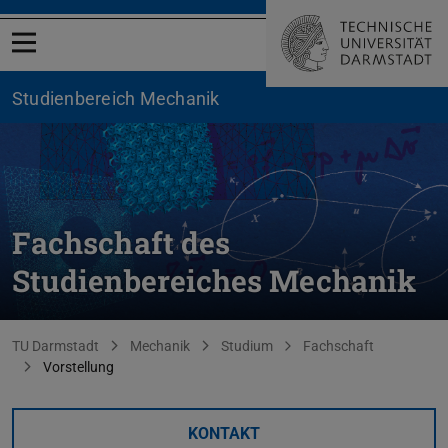
Menü öffnen
Studienbereich ­Mechanik
Fachschaft des
Studienbereiches Mechanik
Sie befinden sich hier:
TU Darmstadt
Mechanik
Studium
Fachschaft
Vorstellung
KONTAKT