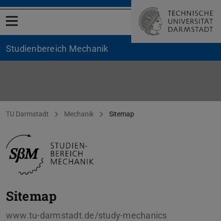
Menü öffnen
Studienbereich ­Mechanik
Sitemap
Sie befinden sich hier:
TU Darmstadt
Mechanik
Sitemap
Sitemap
www.tu-darmstadt.de/study-mechanics