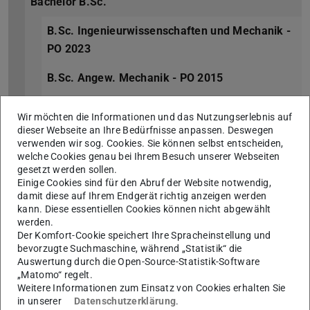
Bachelor B.Sc.
B.Sc. Ingenieurwissenschaften und Mechanik -
PO 2023
B.Sc. Angew. Mechanik - PO 2015
B.Sc. Angew. Mechanik - PO 2012
Wir möchten die Informationen und das Nutzungserlebnis auf
dieser Webseite an Ihre Bedürfnisse anpassen. Deswegen
B.Sc. Angew. Mechanik - PO 2001
verwenden wir sog. Cookies. Sie können selbst entscheiden,
welche Cookies genau bei Ihrem Besuch unserer Webseiten
Master M.Sc.
gesetzt werden sollen.
Einige Cookies sind für den Abruf der Website notwendig,
M.Sc. Mechanics - PO 2023
damit diese auf Ihrem Endgerät richtig anzeigen werden
kann. Diese essentiellen Cookies können nicht abgewählt
werden.
M.Sc. Mechanik - PO 2015
Der Komfort-Cookie speichert Ihre Spracheinstellung und
bevorzugte Suchmaschine, während „Statistik“ die
M.Sc. Mechanik - PO 2009 und PO 2011
Auswertung durch die Open-Source-Statistik-Software
„Matomo“ regelt.
Teilzeitstudium
Weitere Informationen zum Einsatz von Cookies erhalten Sie
in unserer
Datenschutzerklärung
.