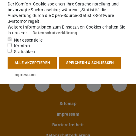
News
Der Komfort-Cookie speichert Ihre Spracheinstellung und
bevorzugte Suchmaschine, während „Statistik“ die
FAQ für Buchende
Auswertung durch die Open-Source-Statistik-Software
„Matomo“ regelt.
FAQ für Kursanbieter
Weitere Informationen zum Einsatz von Cookies erhalten Sie
in unserer
Datenschutzerklärung
.
Kurse & Workshops
Nur essentielle
Komfort
Beratung & Orientierung
Statistiken
ALLE AKZEPTIEREN
SPEICHERN & SCHLIESSEN
Impressum
LinkedIn-Seite der TU Darmstadt
Instagram-Kanal der TU Darmstad
Bluesky-Kanal der TU D
Facebook-Seite
YouTu
Sitemap
Impressum
Barrierefreiheit
Datenschutzerklärung