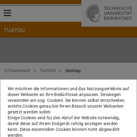
Menü öffnen
TU4YOU
Sitemap
Sie befinden sich hier:
TU Darmstadt
TU4YOU
Sitemap
Sitemap
Wir möchten die Informationen und das Nutzungserlebnis auf
dieser Webseite an Ihre Bedürfnisse anpassen. Deswegen
www.tu-darmstadt.de/tu4you
verwenden wir sog. Cookies. Sie können selbst entscheiden,
welche Cookies genau bei Ihrem Besuch unserer Webseiten
TU4YOU
gesetzt werden sollen.
Einige Cookies sind für den Abruf der Website notwendig,
damit diese auf Ihrem Endgerät richtig anzeigen werden
Übersicht
kann. Diese essentiellen Cookies können nicht abgewählt
werden.