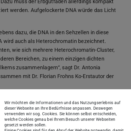
 Dazu muss der Erbgutfaden allerdings kompakt
atziert werden. Aufgelockerte DNA würde das Licht
bens dazu, die DNA in den Sehzellen in diese
 wird auch als Heterochromatin bezeichnet.
ten, wie sich mehrere Heterochromatin-Cluster,
anderen Bereichen, zu einem einzigen dichten
lkerns zusammenlagern“, sagt Dr. Antonia
usammen mit Dr. Florian Frohns Ko-Erstautor der
Wir möchten die Informationen und das Nutzungserlebnis auf
dieser Webseite an Ihre Bedürfnisse anpassen. Deswegen
verwenden wir sog. Cookies. Sie können selbst entscheiden,
welche Cookies genau bei Ihrem Besuch unserer Webseiten
Die heterochromatische DNA der Stäbchen
gesetzt werden sollen.
Sehzellen (blau in A) ist bei nachtaktiven T
Einige Cookies sind für den Abruf der Website notwendig, damit